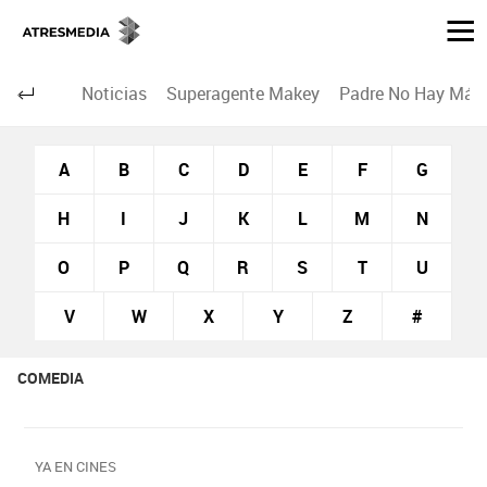
Noticias
Superagente Makey
Padre No Hay Más 
A
B
C
D
E
F
G
H
I
J
K
L
M
N
O
P
Q
R
S
T
U
V
W
X
Y
Z
#
COMEDIA
YA EN CINES