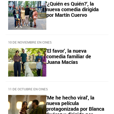
'¿Quién es Quién?', la
nueva comedia dirigida
por Martín Cuervo
10 DE NOVIEMBRE EN CINES
'El favor', la nueva
comedia familiar de
Juana Macías
11 DE OCTUBRE EN CINES
'Me he hecho viral', la
nueva película
protagonizada por Blanca