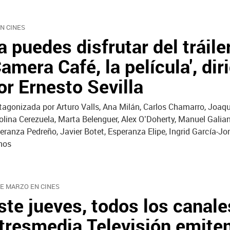
EN CINES
a puedes disfrutar del tráile
Camera Café, la película', dir
or Ernesto Sevilla
tagonizada por Arturo Valls, Ana Milán, Carlos Chamarro, Joaqu
olina Cerezuela, Marta Belenguer, Alex O’Doherty, Manuel Galian
eranza Pedreño, Javier Botet, Esperanza Elipe, Ingrid García-Jo
nos
DE MARZO EN CINES
ste jueves, todos los canale
tresmedia Televisión emite