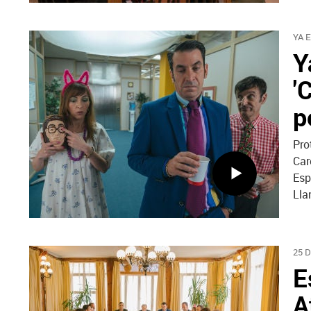
YA 
Y
'
p
Pro
Car
Esp
Lla
25 
E
A