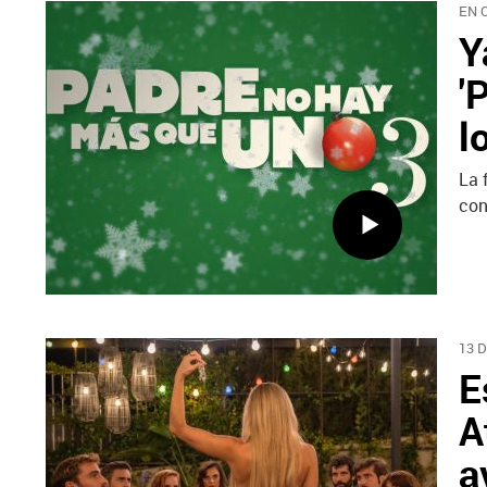
EN 
Y
'
l
La 
con
13 
E
A
a