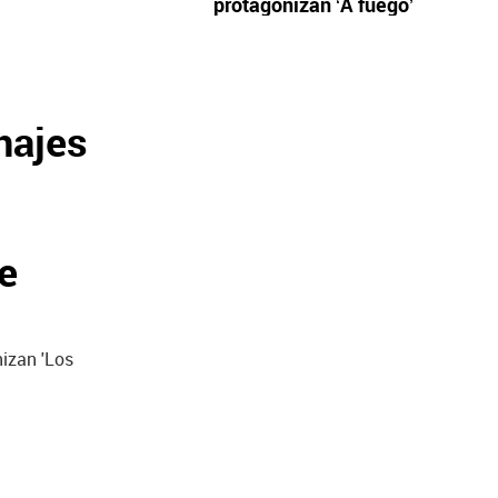
protagonizan ‘A fuego’
najes
e
nizan 'Los