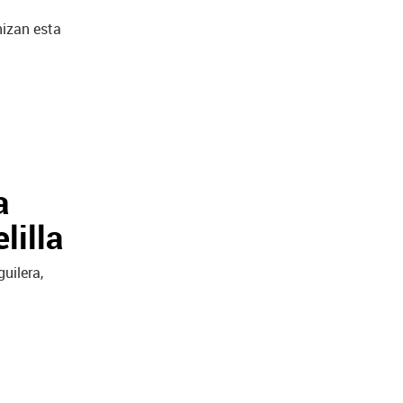
nizan esta
a
lilla
uilera,