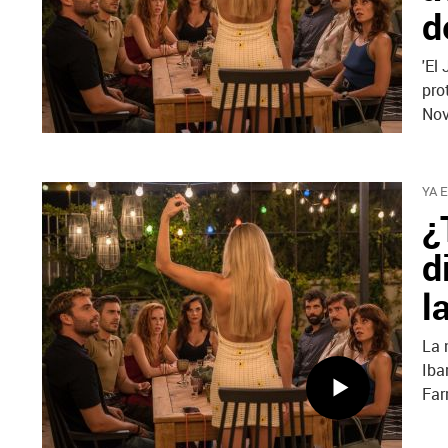
d
'El
pro
Nov
YA 
¿
d
l
La 
Iba
Far