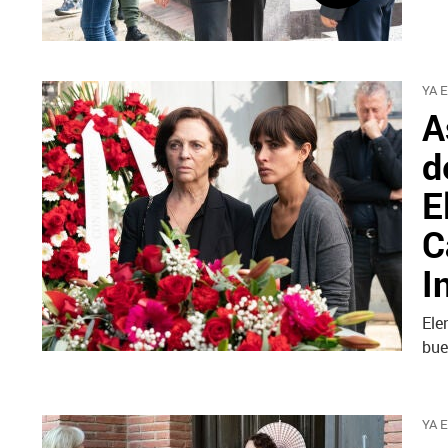
YA 
A
d
E
C
I
Ele
bue
YA 