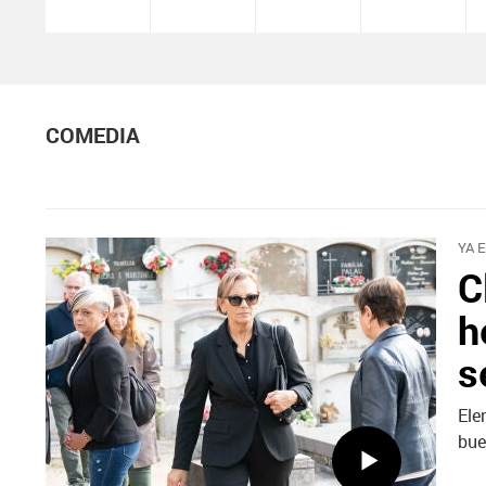
COMEDIA
YA 
C
h
s
Ele
bue