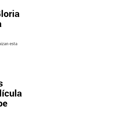
loria
a
nizan esta
s
lícula
pe