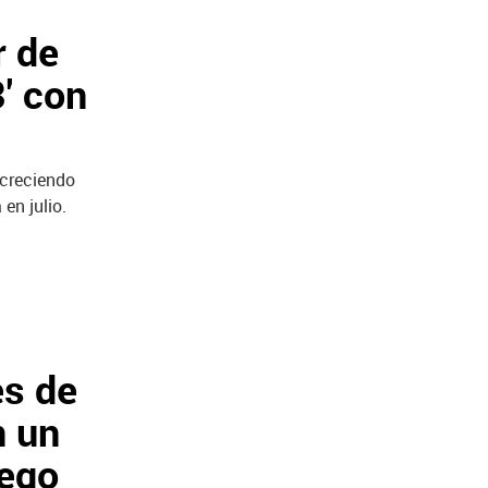
r de
' con
 creciendo
en julio.
es de
n un
uego