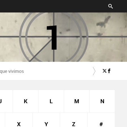
 que vivimos
J
K
L
M
N
X
Y
Z
#