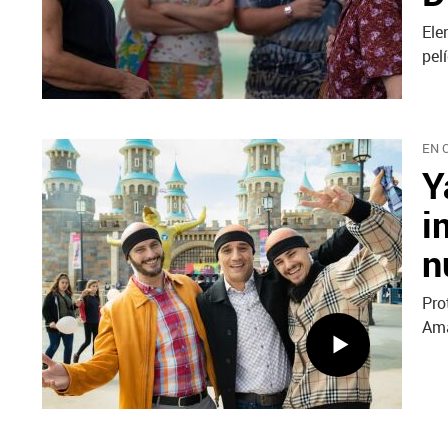
Ele
pel
EN 
Y
i
n
Pro
Ama