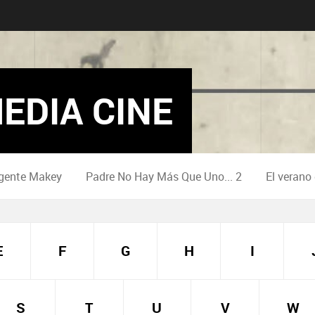
EDIA CINE
gente Makey
Padre No Hay Más Que Uno... 2
El verano
E
F
G
H
I
S
T
U
V
W