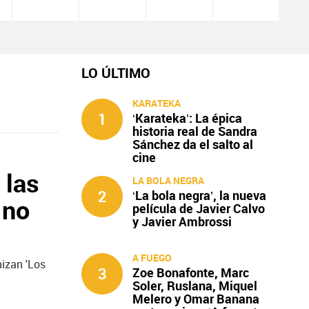
LO ÚLTIMO
KARATEKA
1
‘Karateka’: La épica
historia real de Sandra
Sánchez da el salto al
cine
 las
LA BOLA NEGRA
2
‘La bola negra’, la nueva
 no
película de Javier Calvo
y Javier Ambrossi
A FUEGO
nizan 'Los
3
Zoe Bonafonte, Marc
Soler, Ruslana, Miquel
Melero y Omar Banana