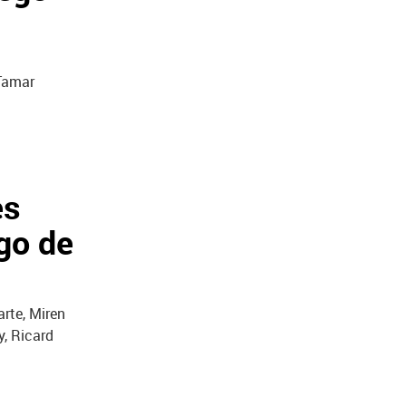
 Tamar
es
ego de
rte, Miren
y, Ricard