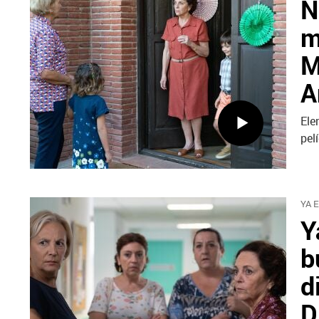
N
m
M
A
Ele
pel
YA 
Y
b
d
D