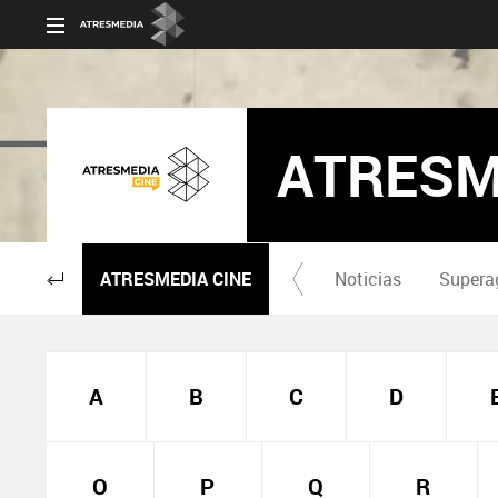
ATRESM
ATRESMEDIA CINE
Noticias
Supera
A
B
C
D
O
P
Q
R