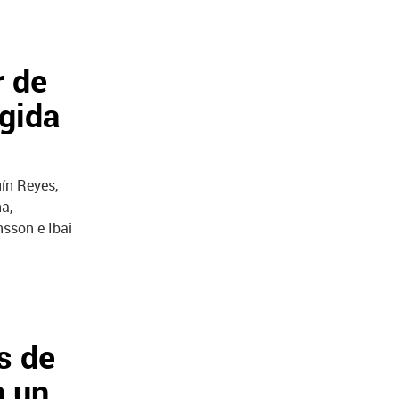
r de
igida
ín Reyes,
a,
nsson e Ibai
s de
n un