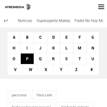
Noticias
Superagente Makey
Padre No Hay Más 
A
B
C
D
E
F
G
H
I
J
K
L
M
N
O
P
Q
R
S
T
U
V
W
X
Y
Z
#
paco tous
Paco León