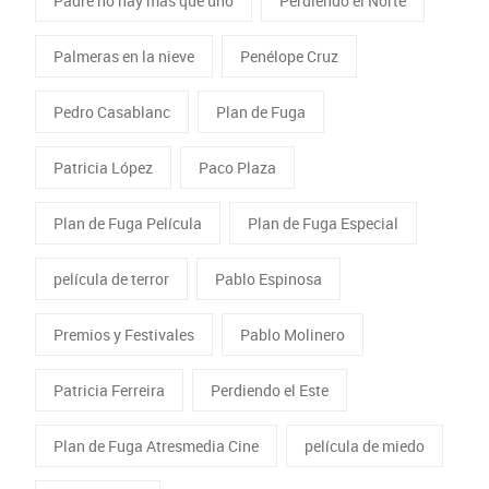
Padre no hay más que uno
Perdiendo el Norte
Palmeras en la nieve
Penélope Cruz
Pedro Casablanc
Plan de Fuga
Patricia López
Paco Plaza
Plan de Fuga Película
Plan de Fuga Especial
película de terror
Pablo Espinosa
Premios y Festivales
Pablo Molinero
Patricia Ferreira
Perdiendo el Este
Plan de Fuga Atresmedia Cine
película de miedo