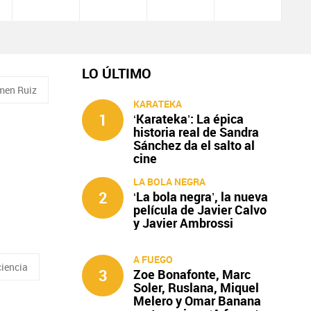
LO ÚLTIMO
men Ruiz
KARATEKA
1
‘Karateka’: La épica
historia real de Sandra
Sánchez da el salto al
cine
LA BOLA NEGRA
2
‘La bola negra’, la nueva
película de Javier Calvo
y Javier Ambrossi
A FUEGO
iencia
3
Zoe Bonafonte, Marc
Soler, Ruslana, Miquel
Melero y Omar Banana