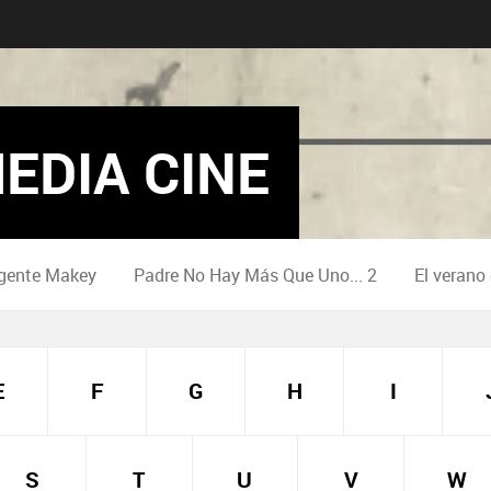
EDIA CINE
gente Makey
Padre No Hay Más Que Uno... 2
El verano
E
F
G
H
I
S
T
U
V
W