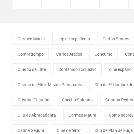
Carmen Machi
clip de la película
Carlos Santos
Contratiempo
Carlos Areces
Concurso
Cont
Cuerpo de Élite
Contenido Exclusivo
cine español
Cuerpo de Élite: Misión Palomares
Clip de El Hombre de
Cristina Castaño
Chechu Salgado
Cristina Pedro
Clip de Abracadabra
Carmen Maura
Cómo sobrevi
Calma Segura
Cine de terror
Clip de Plan de Fuga