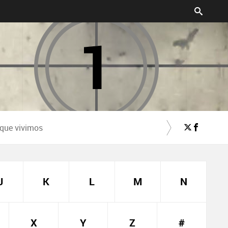
 que vivimos
J
K
L
M
N
X
Y
Z
#