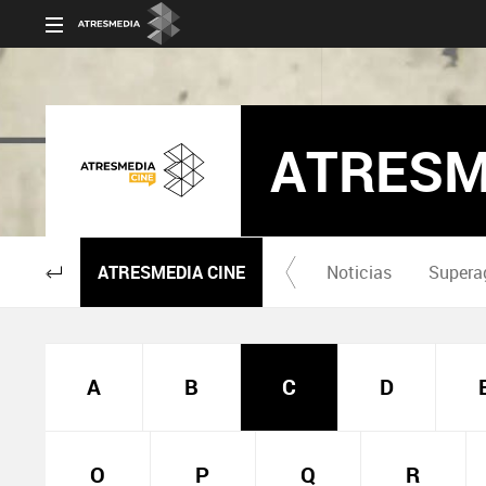
ATRESM
ATRESMEDIA CINE
Noticias
Supera
A
B
C
D
O
P
Q
R