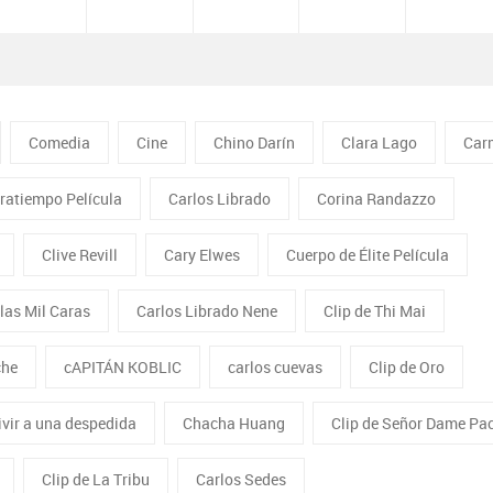
Comedia
Cine
Chino Darín
Clara Lago
Car
ratiempo Película
Carlos Librado
Corina Randazzo
Clive Revill
Cary Elwes
Cuerpo de Élite Película
 las Mil Caras
Carlos Librado Nene
Clip de Thi Mai
che
cAPITÁN KOBLIC
carlos cuevas
Clip de Oro
vir a una despedida
Chacha Huang
Clip de Señor Dame Pac
Clip de La Tribu
Carlos Sedes