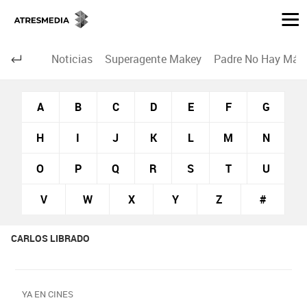
Noticias
Superagente Makey
Padre No Hay Más 
A
B
C
D
E
F
G
H
I
J
K
L
M
N
O
P
Q
R
S
T
U
V
W
X
Y
Z
#
CARLOS LIBRADO
YA EN CINES