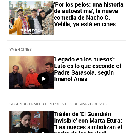
'Por los pelos: una historia
de autoestima', la nueva
comedia de Nacho G.
Velilla, ya está en cines
YA EN CINES
'Legado en los huesos':
Esto es lo que esconde el
Padre Sarasola, según
Imanol Arias
SEGUNDO TRÁILER I EN CINES EL 3 DE MARZO DE 2017
Tráiler de 'El Guardián
Invisible' con Marta Etura:
"Las nueces simbolizan el