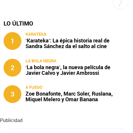
LO ÚLTIMO
KARATEKA
1
‘Karateka’: La épica historia real de
Sandra Sánchez da el salto al cine
LA BOLA NEGRA
2
‘La bola negra’, la nueva película de
Javier Calvo y Javier Ambrossi
A FUEGO
3
Zoe Bonafonte, Marc Soler, Ruslana,
Miquel Melero y Omar Banana
protagonizan ‘A fuego’
Publicidad