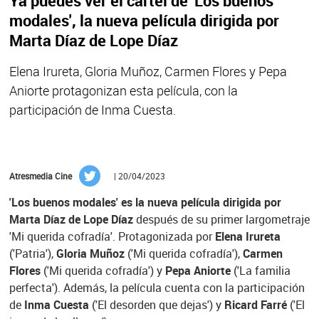
Ya puedes ver el cartel de 'Los buenos
modales', la nueva película dirigida por
Marta Díaz de Lope Díaz
Elena Irureta, Gloria Muñoz, Carmen Flores y Pepa
Aniorte protagonizan esta película, con la
participación de Inma Cuesta.
Atresmedia Cine
| 20/04/2023
'Los buenos modales' es la nueva película dirigida por
Marta Díaz de Lope Díaz
después de su primer largometraje
'Mi querida cofradía'. Protagonizada por
Elena Irureta
('Patria'),
Gloria Muñoz
('Mi querida cofradía'),
Carmen
Flores
('Mi querida cofradía') y
Pepa Aniorte
('La familia
perfecta'). Además, la película cuenta con la participación
de
Inma Cuesta
('El desorden que dejas') y
Ricard Farré
('El