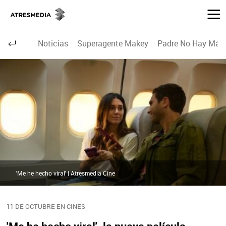
Noticias
Superagente Makey
Padre No Hay Más 
'Me he hecho viral' | Atresmedia Cine
11 DE OCTUBRE EN CINES