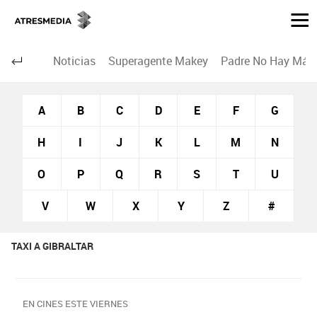
Noticias
Superagente Makey
Padre No Hay Más 
A
B
C
D
E
F
G
H
I
J
K
L
M
N
O
P
Q
R
S
T
U
V
W
X
Y
Z
#
TAXI A GIBRALTAR
EN CINES ESTE VIERNES