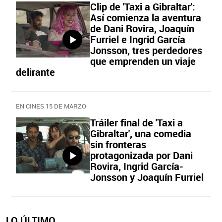
Clip de 'Taxi a Gibraltar':
Así comienza la aventura
de Dani Rovira, Joaquín
Furriel e Ingrid García
Jonsson, tres perdedores
que emprenden un viaje
delirante
EN CINES 15 DE MARZO
Tráiler final de 'Taxi a
Gibraltar', una comedia
sin fronteras
protagonizada por Dani
Rovira, Ingrid García-
Jonsson y Joaquín Furriel
LO ÚLTIMO