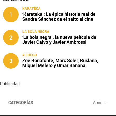
KARATEKA
1
‘Karateka’: La épica historia real de
Sandra Sánchez da el salto al cine
LA BOLA NEGRA
2
‘La bola negra’, la nueva película de
Javier Calvo y Javier Ambrossi
A FUEGO
3
Zoe Bonafonte, Marc Soler, Ruslana,
Miquel Melero y Omar Banana
protagonizan ‘A fuego’
Publicidad
CATEGORÍAS
Abrir