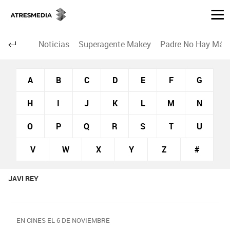
Noticias
Superagente Makey
Padre No Hay Más 
A
B
C
D
E
F
G
H
I
J
K
L
M
N
O
P
Q
R
S
T
U
V
W
X
Y
Z
#
JAVI REY
EN CINES EL 6 DE NOVIEMBRE