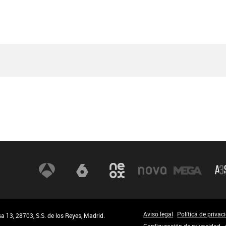
Aviso legal
Política de privac
 13, 28703, S.S. de los Reyes, Madrid.