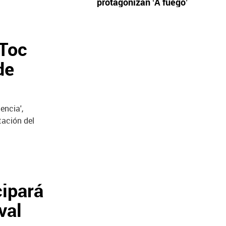
protagonizan ‘A fuego’
'Toc
de
encia',
tación del
cipará
val