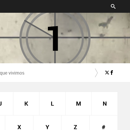
 que vivimos
J
K
L
M
N
X
Y
Z
#