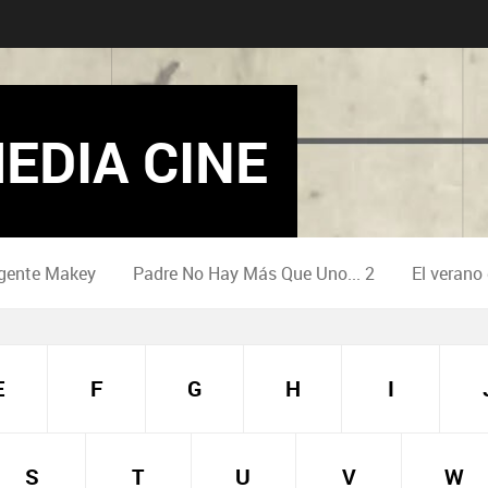
EDIA CINE
gente Makey
Padre No Hay Más Que Uno... 2
El verano
E
F
G
H
I
S
T
U
V
W