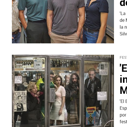
d
'La
de 
la 
Sil
FES
'
i
M
'El
Esp
por
fes