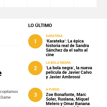
LO ÚLTIMO
KARATEKA
1
‘Karateka’: La épica
historia real de Sandra
Sánchez da el salto al
cine
LA BOLA NEGRA
2
‘La bola negra’, la nueva
e
película de Javier Calvo
y Javier Ambrossi
A FUEGO
recopilamos
3
Zoe Bonafonte, Marc
or Dame
Soler, Ruslana, Miquel
Melero y Omar Banana