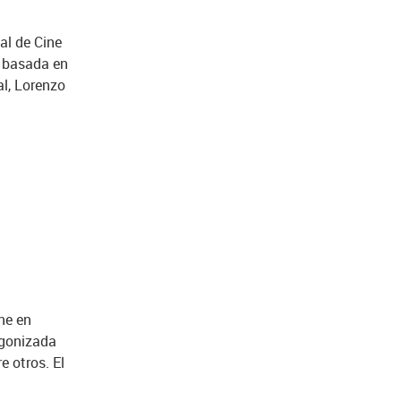
val de Cine
á basada en
l, Lorenzo
ine en
agonizada
e otros. El