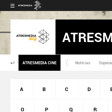
ATRESM
ATRESMEDIA CINE
Noticias
Supera
A
B
C
D
O
P
Q
R