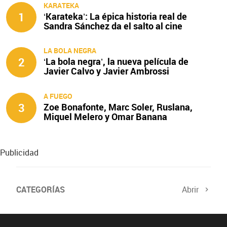
KARATEKA
1
‘Karateka’: La épica historia real de
Sandra Sánchez da el salto al cine
LA BOLA NEGRA
2
‘La bola negra’, la nueva película de
Javier Calvo y Javier Ambrossi
A FUEGO
3
Zoe Bonafonte, Marc Soler, Ruslana,
Miquel Melero y Omar Banana
protagonizan ‘A fuego’
Publicidad
CATEGORÍAS
Abrir