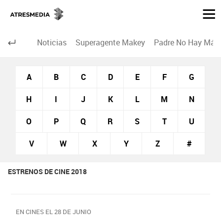
Noticias
Superagente Makey
Padre No Hay Más 
A
B
C
D
E
F
G
H
I
J
K
L
M
N
O
P
Q
R
S
T
U
V
W
X
Y
Z
#
ESTRENOS DE CINE 2018
EN CINES EL 28 DE JUNIO