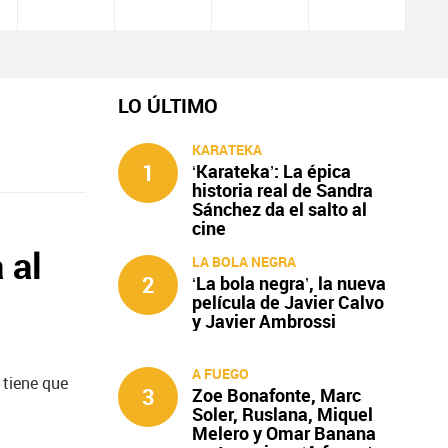
LO ÚLTIMO
KARATEKA
1
‘Karateka’: La épica
historia real de Sandra
Sánchez da el salto al
cine
 al
LA BOLA NEGRA
2
‘La bola negra’, la nueva
película de Javier Calvo
y Javier Ambrossi
A FUEGO
 tiene que
3
Zoe Bonafonte, Marc
Soler, Ruslana, Miquel
Melero y Omar Banana