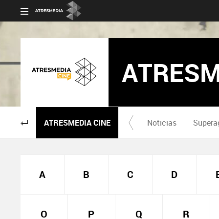
ATRESM
ATRESMEDIA CINE
Noticias
Supera
A
B
C
D
O
P
Q
R