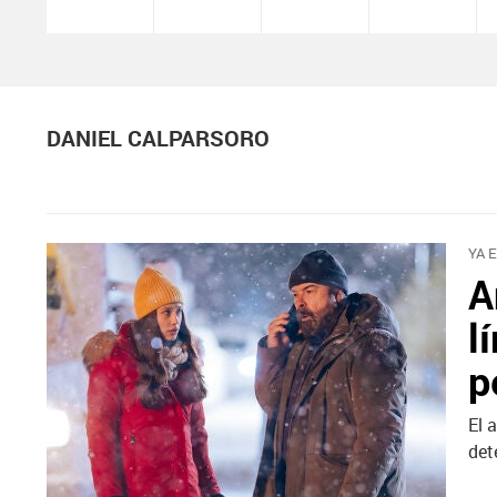
DANIEL CALPARSORO
YA 
A
l
p
El 
det