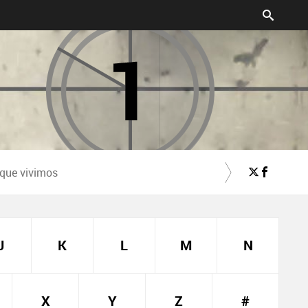
 que vivimos
J
K
L
M
N
X
Y
Z
#