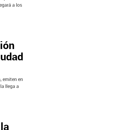
legará a los
sión
iudad
a, emiten en
la llega a
 la