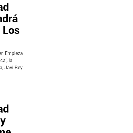
ad
ndrá
e Los
er. Empieza
ca', la
a, Javi Rey
ad
 y
 me