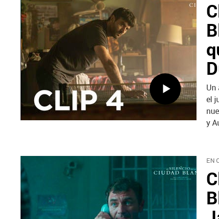
C
B
q
D
Un 
el 
nue
y A
EN 
C
B
J