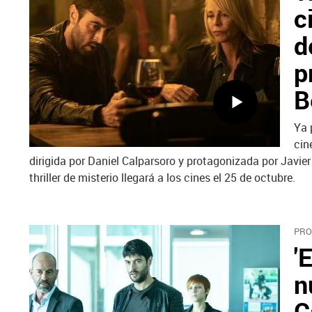
c
d
p
B
Ya 
cin
dirigida por Daniel Calparsoro y protagonizada por Javie
thriller de misterio llegará a los cines el 25 de octubre.
PRO
'
n
C