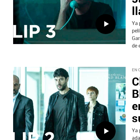
l
Ya 
pel
Gar
de 
EN 
C
B
e
s
Ya 
ada