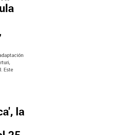
ula
,
a adaptación
turi,
. Este
a', la
el 25