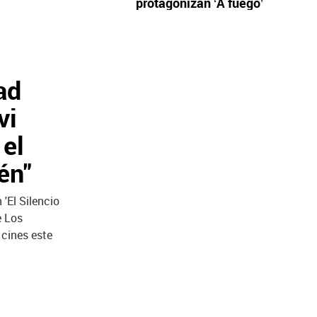
protagonizan ‘A fuego’
ad
vi
 el
én"
'El Silencio
e Los
 cines este