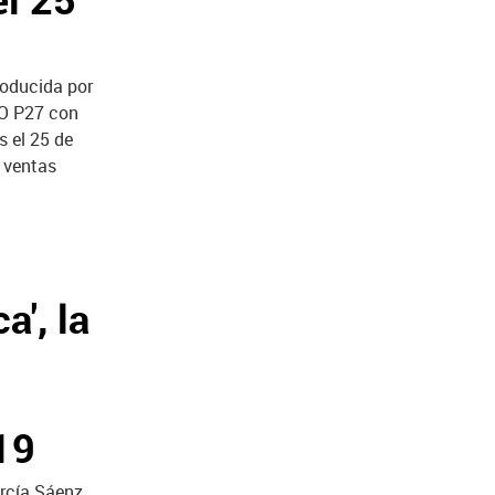
producida por
GO P27 con
s el 25 de
 ventas
a', la
19
arcía Sáenz