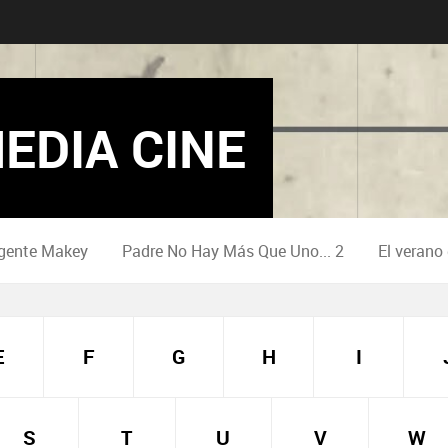
EDIA CINE
gente Makey
Padre No Hay Más Que Uno... 2
El verano
E
F
G
H
I
S
T
U
V
W