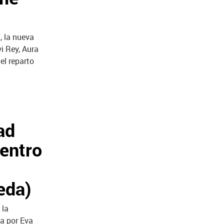
, la nueva
vi Rey, Aura
el reparto
ad
uentro
eda)
 la
a por Eva