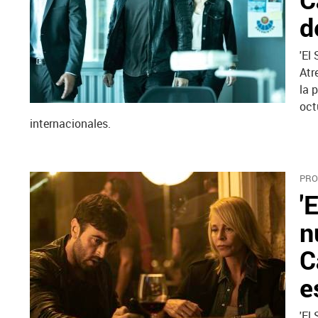
d
'El
Atr
la 
oct
internacionales.
PRO
'
n
C
e
'El