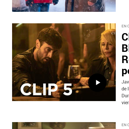
EN 
C
B
R
p
Jav
de 
Dur
vie
EN 