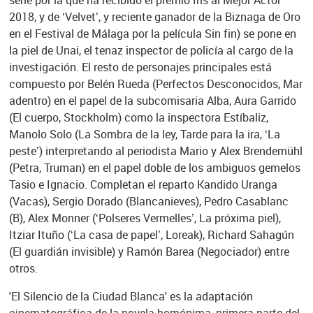
serie por la que ha recibido el premio Iris al Mejor Actor
2018, y de ‘Velvet’, y reciente ganador de la Biznaga de Oro
en el Festival de Málaga por la película Sin fin) se pone en
la piel de Unai, el tenaz inspector de policía al cargo de la
investigación. El resto de personajes principales está
compuesto por Belén Rueda (Perfectos Desconocidos, Mar
adentro) en el papel de la subcomisaria Alba, Aura Garrido
(El cuerpo, Stockholm) como la inspectora Estíbaliz,
Manolo Solo (La Sombra de la ley, Tarde para la ira, ‘La
peste’) interpretando al periodista Mario y Alex Brendemühl
(Petra, Truman) en el papel doble de los ambiguos gemelos
Tasio e Ignacio. Completan el reparto Kandido Uranga
(Vacas), Sergio Dorado (Blancanieves), Pedro Casablanc
(B), Alex Monner (‘Polseres Vermelles’, La próxima piel),
Itziar Ituño (‘La casa de papel’, Loreak), Richard Sahagún
(El guardián invisible) y Ramón Barea (Negociador) entre
otros.
'El Silencio de la Ciudad Blanca' es la adaptación