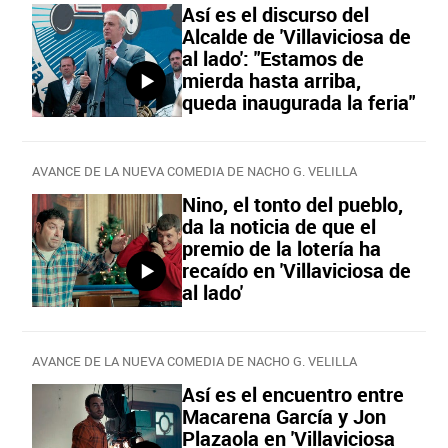
Así es el discurso del
Alcalde de 'Villaviciosa de
al lado': "Estamos de
mierda hasta arriba,
queda inaugurada la feria"
AVANCE DE LA NUEVA COMEDIA DE NACHO G. VELILLA
Nino, el tonto del pueblo,
da la noticia de que el
premio de la lotería ha
recaído en 'Villaviciosa de
al lado'
AVANCE DE LA NUEVA COMEDIA DE NACHO G. VELILLA
Así es el encuentro entre
Macarena García y Jon
Plazaola en 'Villaviciosa