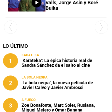
Valls, Jorge Asín y Boré
Buika
LO ÚLTIMO
KARATEKA
1
‘Karateka’: La épica historia real de
Sandra Sánchez da el salto al cine
LA BOLA NEGRA
2
‘La bola negra’, la nueva película de
Javier Calvo y Javier Ambrossi
A FUEGO
3
Zoe Bonafonte, Marc Soler, Ruslana,
Miquel Melero y Omar Banana