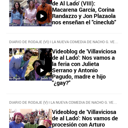
de Al Lado' (VIII):
Macarena García, Corina
Randazzo y Jon Plazaola
nos enseñan el "cineclub"
DIARIO DE RODAJE (VI) I LA NUEVA COMEDIA DE NACHO G. VELILLA
Videoblog de 'Villaviciosa
de al Lado': Nos vamos a
la feria con Julieta
Serrano y Antonio
Pagudo, madre e hijo
"¿gay?"
DIARIO DE RODAJE (V) I LA NUEVA COMEDIA DE NACHO G. VELILLA
Videoblog de 'Villaviciosa
de al Lado': Nos vamos de
procesión con Arturo