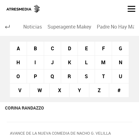
Noticias
Superagente Makey
Padre No Hay Más 
A
B
C
D
E
F
G
H
I
J
K
L
M
N
O
P
Q
R
S
T
U
V
W
X
Y
Z
#
CORINA RANDAZZO
AVANCE DE LA NUEVA COMEDIA DE NACHO G. VELILLA