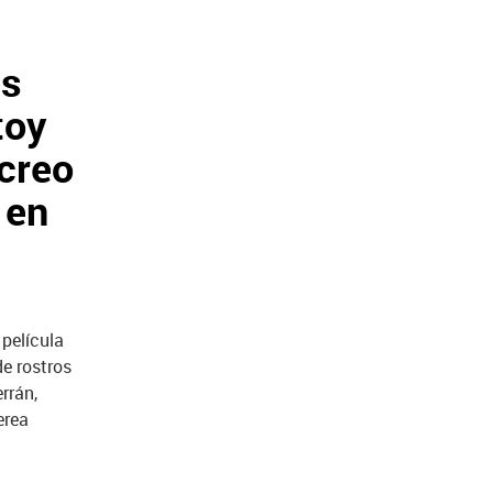
és
toy
 creo
 en
 película
e rostros
rrán,
erea