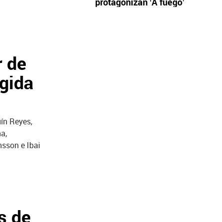
protagonizan ‘A fuego’
r de
igida
ín Reyes,
a,
nsson e Ibai
s de