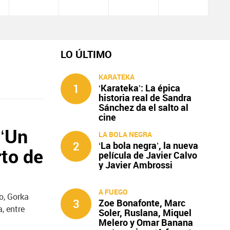
LO ÚLTIMO
KARATEKA
1
‘Karateka’: La épica
historia real de Sandra
Sánchez da el salto al
cine
 ‘Un
LA BOLA NEGRA
2
‘La bola negra’, la nueva
rto de
película de Javier Calvo
y Javier Ambrossi
A FUEGO
o, Gorka
3
Zoe Bonafonte, Marc
, entre
Soler, Ruslana, Miquel
Melero y Omar Banana