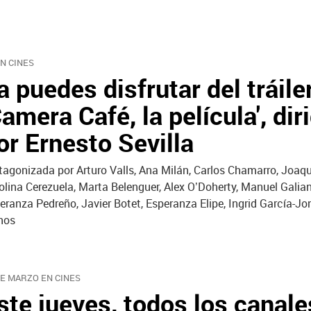
EN CINES
a puedes disfrutar del tráile
Camera Café, la película', dir
or Ernesto Sevilla
tagonizada por Arturo Valls, Ana Milán, Carlos Chamarro, Joaqu
olina Cerezuela, Marta Belenguer, Alex O’Doherty, Manuel Galian
eranza Pedreño, Javier Botet, Esperanza Elipe, Ingrid García-Jo
nos
DE MARZO EN CINES
ste jueves, todos los canale