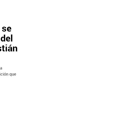
 se
 del
stián
la
ición que