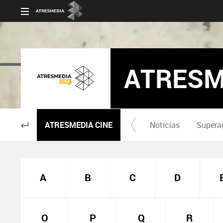
ATRESM
ATRESMEDIA CINE
Noticias
Supera
A
B
C
D
O
P
Q
R