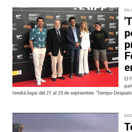
EN 
'
p
p
F
e
El 
par
tendrá lugar del 21 al 29 de septiembre. 'Tiempo Después'
EXC
T