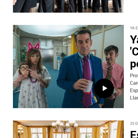
YA 
Y
'
p
Pro
Car
Esp
Lla
25 
E