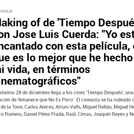
RODAJE
aking of de 'Tiempo Despu
on Jose Luis Cuerda: "Yo es
ncantado con esta película,
ue es lo mejor que he hecho
i vida, en términos
inematográficos"
próximo 28 de diciembre llega a los cines 'Tiempo Después', una
ión de 'Amanece que No Es Poco'. El cineasta se ha rodeado d
la Torre, Carlos Areces, Arturo Valls, Miguel Rellán, Miguel He
to Romero, Daniel Pérez Prada, Raúl, Cimas, Joaquín Reyes y N