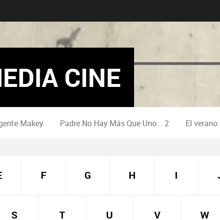
EDIA CINE
gente Makey
Padre No Hay Más Que Uno... 2
El verano
E
F
G
H
I
S
T
U
V
W