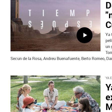
D
"
C
Ya 
pel
un 
Tor
Secun de la Rosa, Andreu Buenafuente, Berto Romeo, Dan
YA 
Y
e
M