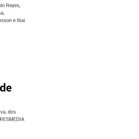
ín Reyes,
a,
nsson e Ibai
 de
iva, dos
 ATRESMEDIA