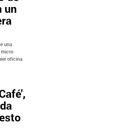
n un
era
de una
l micro
er oficina.
Café',
ida
nesto