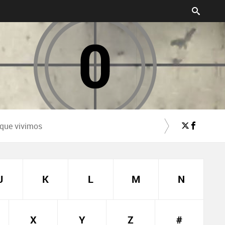
 que vivimos
J
K
L
M
N
X
Y
Z
#