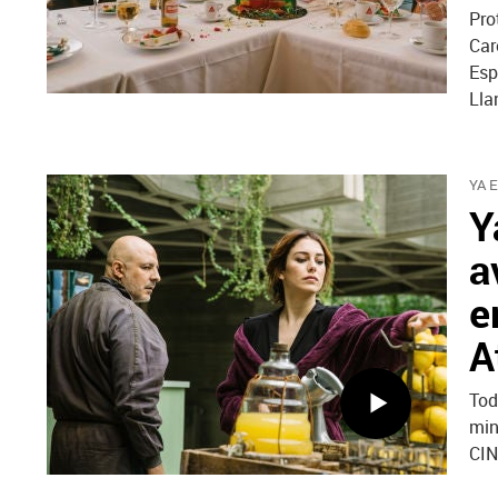
Pro
Car
Esp
Lla
YA 
Y
a
e
A
Tod
min
CIN