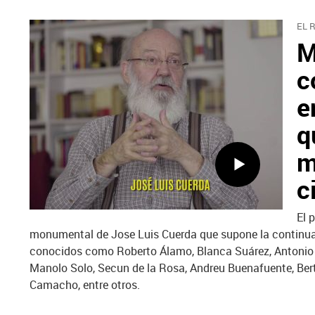
EL 
M
c
e
q
m
c
El 
monumental de Jose Luis Cuerda que supone la continuac
conocidos como Roberto Álamo, Blanca Suárez, Antonio de 
Manolo Solo, Secun de la Rosa, Andreu Buenafuente, Ber
Camacho, entre otros.