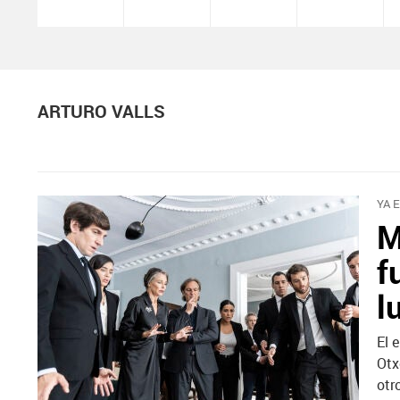
ARTURO VALLS
YA 
M
f
l
El 
Otx
otr