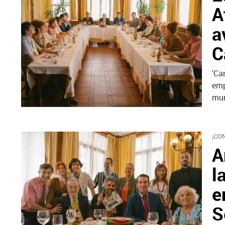
A
a
C
'Ca
emp
mun
¡CO
A
l
e
S