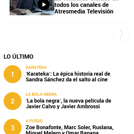
todos los canales de
Atresmedia Televisión
LO ÚLTIMO
KARATEKA
1
‘Karateka’: La épica historia real de
Sandra Sánchez da el salto al cine
LA BOLA NEGRA
2
‘La bola negra’, la nueva película de
Javier Calvo y Javier Ambrossi
A FUEGO
3
Zoe Bonafonte, Marc Soler, Ruslana,
Miquel Melero y Omar Banana