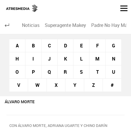
Noticias
Superagente Makey
Padre No Hay Más 
A
B
C
D
E
F
G
H
I
J
K
L
M
N
O
P
Q
R
S
T
U
V
W
X
Y
Z
#
ÁLVARO MORTE
CON ÁLVARO MORTE, ADRIANA UGARTE Y CHINO DARÍN