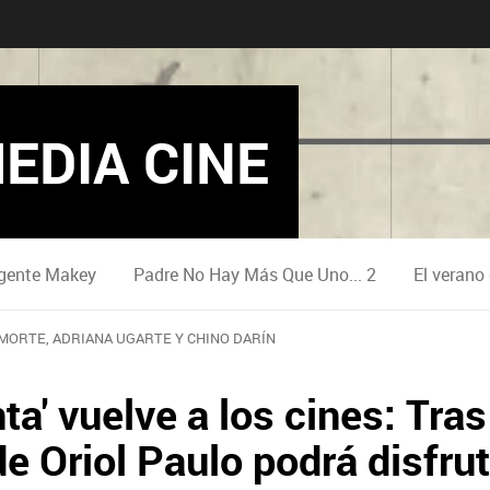
EDIA CINE
gente Makey
Padre No Hay Más Que Uno... 2
El verano
MORTE, ADRIANA UGARTE Y CHINO DARÍN
ta' vuelve a los cines: Tras
 de Oriol Paulo podrá disfr