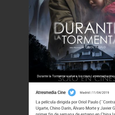
Durante la Tormenta vuelve a los cines | atresmediacine
Atresmedia Cine
Madrid | 11/04/2019
La película dirigida por Oriol Paulo (``Cont
Ugarte, Chino Darín, Álvaro Morte y Javier G
primer fin de semana de estreno en China la