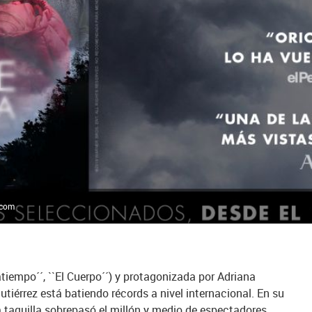
.com
ratiempo´´, ``El Cuerpo´´) y protagonizada por Adriana
utiérrez está batiendo récords a nivel internacional. En su
 taquilla sobrepasó el millón y medio de espectadores.