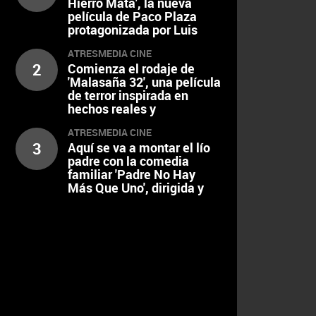
Hierro Mata', la nueva
película de Paco Plaza
protagonizada por Luis
Tosar
ATRESMEDIA CINE
2
Comienza el rodaje de
'Malasaña 32', una película
de terror inspirada en
hechos reales y
protagonizada por Begoña
ATRESMEDIA CINE
Vargas
3
Aquí se va a montar el lío
padre con la comedia
familiar 'Padre No Hay
Más Que Uno', dirigida y
protagonizada por
Santiago Segura