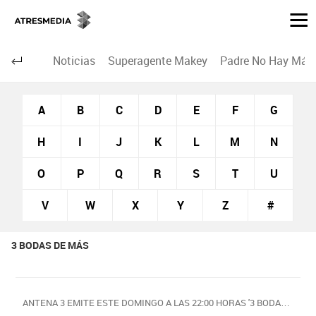
Noticias
Superagente Makey
Padre No Hay Más 
A
B
C
D
E
F
G
H
I
J
K
L
M
N
O
P
Q
R
S
T
U
V
W
X
Y
Z
#
3 BODAS DE MÁS
ANTENA 3 EMITE ESTE DOMINGO A LAS 22:00 HORAS '3 BODAS DE MÁS'