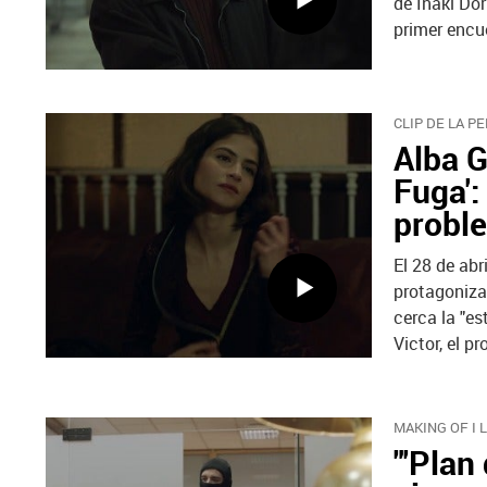
de Iñaki Dor
primer encu
CLIP DE LA PE
Alba G
Fuga':
probl
El 28 de abr
protagoniza
cerca la "es
Victor, el p
MAKING OF I 
"'Plan