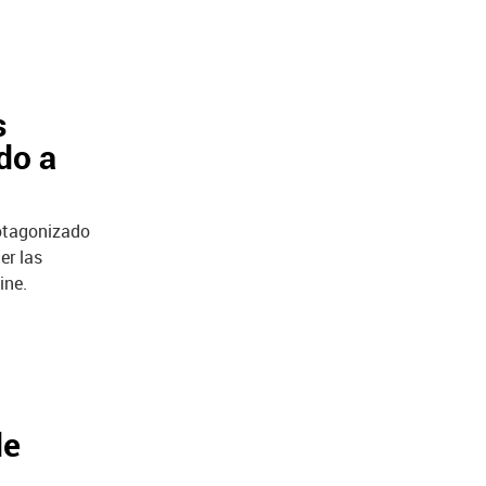
s
do a
rotagonizado
er las
ine.
de