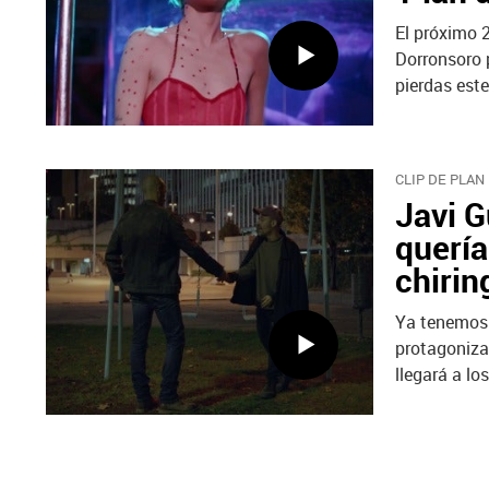
El próximo 2
Dorronsoro p
pierdas este
CLIP DE PLAN
Javi G
quería
chirin
Ya tenemos 
protagoniza
llegará a los