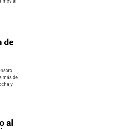
stimos al
n de
ronsoro
s más de
locha y
o al