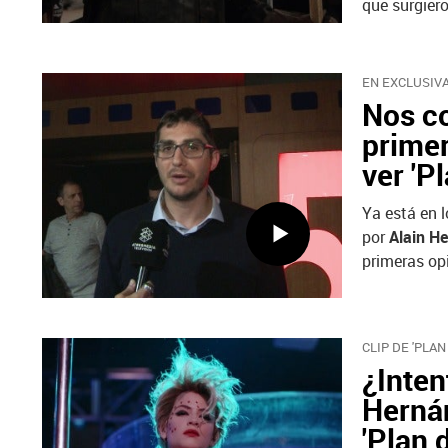
que surgiero
EN EXCLUSIV
Nos co
primer
ver 'P
Ya está en l
por
Alain He
primeras opi
CLIP DE 'PLAN
¿Inten
Hernán
'Plan 