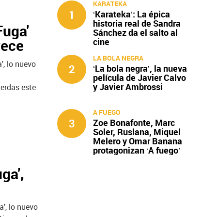
KARATEKA
1
‘Karateka’: La épica
historia real de Sandra
Fuga'
Sánchez da el salto al
rece
cine
LA BOLA NEGRA
', lo nuevo
2
‘La bola negra’, la nueva
película de Javier Calvo
y Javier Ambrossi
ierdas este
A FUEGO
3
Zoe Bonafonte, Marc
Soler, Ruslana, Miquel
Melero y Omar Banana
protagonizan ‘A fuego’
ga',
a', lo nuevo