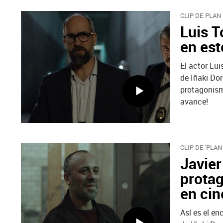
CLIP DE PLAN
Luis T
en est
El actor Lui
de Iñaki Dor
protagonism
avance!
CLIP DE 'PLAN
Javier
protag
en cin
Así es el en