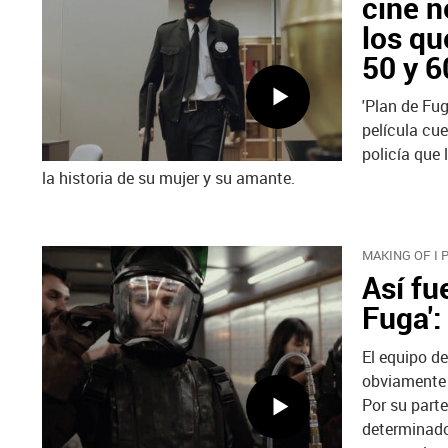
cine n
los qu
50 y 6
'Plan de Fug
película cue
policía que 
la historia de su mujer y su amante.
MAKING OF I
Así fu
Fuga':
El equipo de
obviamente d
Por su parte
determinado