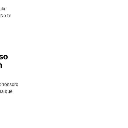
aki
 No te
eso
n
orronsoro
ha que