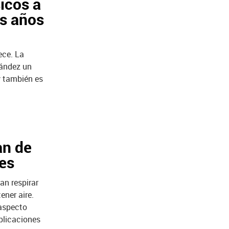
icos a
os años
ece. La
nández un
 y también es
an de
les
an respirar
ener aire.
 aspecto
plicaciones