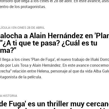
ronsoro que llega a los cines el 28 de abril. En este avance, asi
entro de los protagonistas.
LÍCULA I EN CINES 28 DE ABRIL
alocha a Alain Hernández en 'Pla
 "¿A ti que te pasa? ¿Cuál es tu
ema?"
il llega a los cines 'Plan de Fuga', el nuevo trabajo de Iñaki Dor
do por Luis Tosa y Alain Hernández. En este avance conocemo
trecha" relación entre Helena, personaje al que da vida Alba Ga
rotagonista de la película.
LA HISTORIA
 de Fuga' es un thriller muy cercan