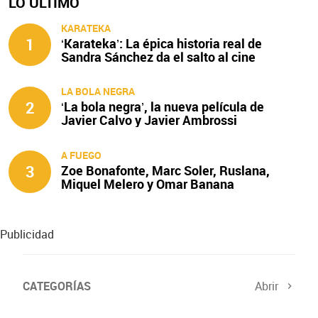
LO ÚLTIMO
KARATEKA
1
‘Karateka’: La épica historia real de
Sandra Sánchez da el salto al cine
LA BOLA NEGRA
2
‘La bola negra’, la nueva película de
Javier Calvo y Javier Ambrossi
A FUEGO
3
Zoe Bonafonte, Marc Soler, Ruslana,
Miquel Melero y Omar Banana
protagonizan ‘A fuego’
Publicidad
CATEGORÍAS
Abrir