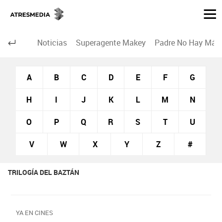
Noticias
Superagente Makey
Padre No Hay Más 
A
B
C
D
E
F
G
H
I
J
K
L
M
N
O
P
Q
R
S
T
U
V
W
X
Y
Z
#
TRILOGÍA DEL BAZTÁN
YA EN CINES