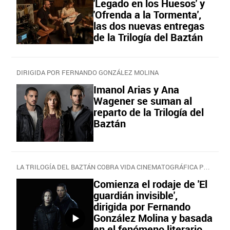
'Legado en los Huesos' y
'Ofrenda a la Tormenta',
las dos nuevas entregas
de la Trilogía del Baztán
DIRIGIDA POR FERNANDO GONZÁLEZ MOLINA
Imanol Arias y Ana
Wagener se suman al
reparto de la Trilogía del
Baztán
LA TRILOGÍA DEL BAZTÁN COBRA VIDA CINEMATOGRÁFICA PRODUCIDA POR ATRESMEDIA CINE
Comienza el rodaje de 'El
guardián invisible',
dirigida por Fernando
González Molina y basada
en el fenómeno literario