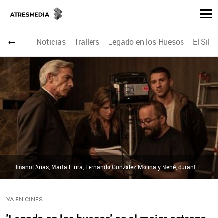
Noticias
Traílers
Legado en los Huesos
El Sile
Imanol Arias, Marta Etura, Fernando González Molina y Nené, durante el rodaje de 'Legado en los huesos' | ONDA CERO
YA EN CINES