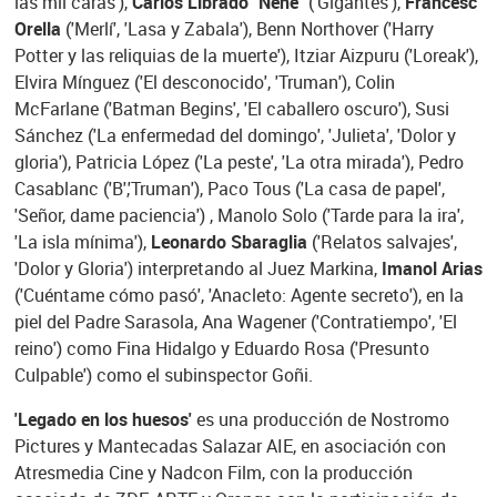
las mil caras'),
Carlos Librado “Nene”
('Gigantes'),
Francesc
Orella
('Merlí', 'Lasa y Zabala'), Benn Northover ('Harry
Potter y las reliquias de la muerte'), Itziar Aizpuru ('Loreak'),
Elvira Mínguez ('El desconocido', 'Truman'), Colin
McFarlane ('Batman Begins', 'El caballero oscuro'), Susi
Sánchez ('La enfermedad del domingo', 'Julieta', 'Dolor y
gloria'), Patricia López ('La peste', 'La otra mirada'), Pedro
Casablanc ('B','Truman'), Paco Tous ('La casa de papel',
'Señor, dame paciencia') , Manolo Solo ('Tarde para la ira',
'La isla mínima'),
Leonardo Sbaraglia
('Relatos salvajes',
'Dolor y Gloria') interpretando al Juez Markina,
Imanol Arias
('Cuéntame cómo pasó', 'Anacleto: Agente secreto'), en la
piel del Padre Sarasola, Ana Wagener ('Contratiempo', 'El
reino') como Fina Hidalgo y Eduardo Rosa ('Presunto
Culpable') como el subinspector Goñi.
'Legado en los huesos'
es una producción de Nostromo
Pictures y Mantecadas Salazar AIE, en asociación con
Atresmedia Cine y Nadcon Film, con la producción