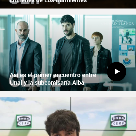
EN CINES ESTE VIERNES
X
Facebook
Así es el primer encuentro entre
Unai y la subcomisaría Alba