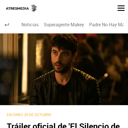
Noticias
Superagente Makey
Padre No Hay Más 
EN CINES 25 DE OCTUBRE
Tráiler oficial de 'El Silencio de