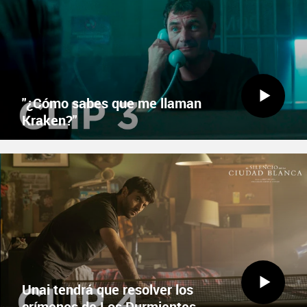
X
Facebook
"¿Cómo sabes que me llaman
Kraken?"
EN CINES ESTE VIERNES
X
Facebook
Unai tendrá que resolver los
crímenes de Los Durmientes