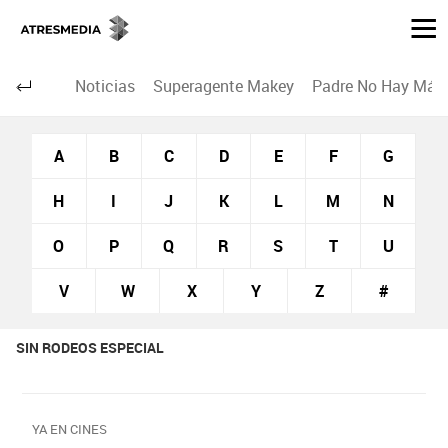
Noticias
Superagente Makey
Padre No Hay Más 
A
B
C
D
E
F
G
H
I
J
K
L
M
N
O
P
Q
R
S
T
U
V
W
X
Y
Z
#
SIN RODEOS ESPECIAL
YA EN CINES