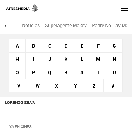
Noticias
Superagente Makey
Padre No Hay Más 
A
B
C
D
E
F
G
H
I
J
K
L
M
N
O
P
Q
R
S
T
U
V
W
X
Y
Z
#
LORENZO SILVA
YA EN CINES