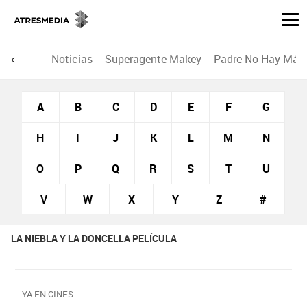
Noticias
Superagente Makey
Padre No Hay Más 
A
B
C
D
E
F
G
H
I
J
K
L
M
N
O
P
Q
R
S
T
U
V
W
X
Y
Z
#
LA NIEBLA Y LA DONCELLA PELÍCULA
YA EN CINES