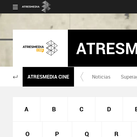
ATRESM
ATRESMEDIA CINE
Noticias
Supera
A
B
C
D
O
P
Q
R