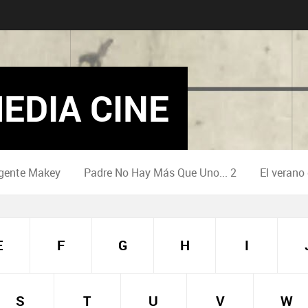
EDIA CINE
gente Makey
Padre No Hay Más Que Uno... 2
El verano
E
F
G
H
I
S
T
U
V
W