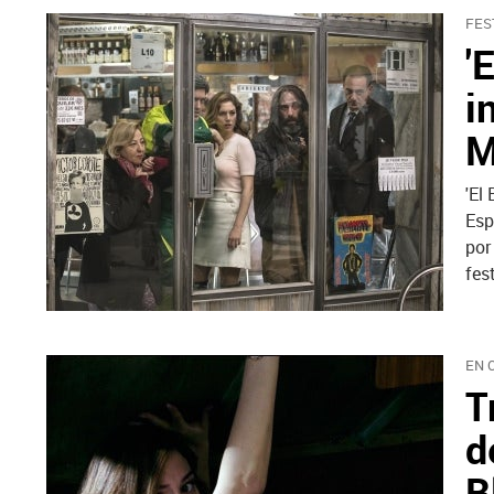
FES
'
i
M
'El
Esp
por
fes
EN 
T
d
B