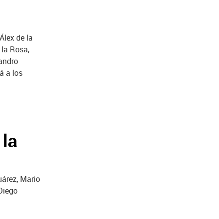
 Álex de la
 la Rosa,
andro
á a los
 la
Suárez, Mario
Diego