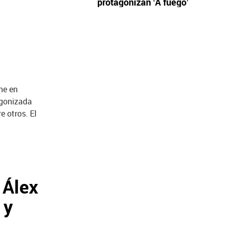
protagonizan ‘A fuego’
ine en
agonizada
e otros. El
e Álex
 y