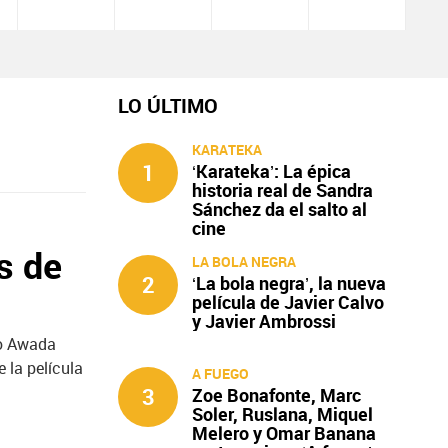
LO ÚLTIMO
KARATEKA
1
‘Karateka’: La épica
historia real de Sandra
Sánchez da el salto al
cine
s de
LA BOLA NEGRA
2
‘La bola negra’, la nueva
película de Javier Calvo
y Javier Ambrossi
ro Awada
 la película
A FUEGO
3
Zoe Bonafonte, Marc
Soler, Ruslana, Miquel
Melero y Omar Banana