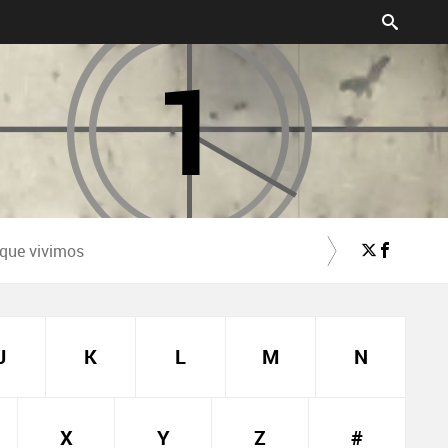
 que vivimos
J
K
L
M
N
X
Y
Z
#