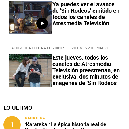
Ya puedes ver el avance
de 'Sin Rodeos' emitido en
todos los canales de
Atresmedia Televisión
LA COMEDIA LLEGA A LOS CINES EL VIERNES 2 DE MARZO
Este jueves, todos los
canales de Atresmedia
Televisión preestrenan, en
exclusiva, dos minutos de
imágenes de 'Sin Rodeos'
LO ÚLTIMO
KARATEKA
1
‘Karateka’: La épica historia real de