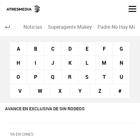
Noticias
Superagente Makey
Padre No Hay Más 
A
B
C
D
E
F
G
H
I
J
K
L
M
N
O
P
Q
R
S
T
U
V
W
X
Y
Z
#
AVANCE EN EXCLUSIVA DE SIN RODEOS
YA EN CINES