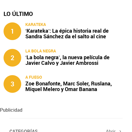
LO ÚLTIMO
KARATEKA
1
‘Karateka’: La épica historia real de
Sandra Sánchez da el salto al cine
LA BOLA NEGRA
2
‘La bola negra’, la nueva película de
Javier Calvo y Javier Ambrossi
A FUEGO
3
Zoe Bonafonte, Marc Soler, Ruslana,
Miquel Melero y Omar Banana
protagonizan ‘A fuego’
Publicidad
CATEGORÍAS
Abrir