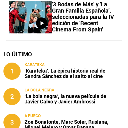
'3 Bodas de Más' y 'La
Gran Familia Española',
seleccionadas para la IV
edición de 'Recent
Cinema From Spain'
LO ÚLTIMO
KARATEKA
1
‘Karateka’: La épica historia real de
Sandra Sánchez da el salto al cine
LA BOLA NEGRA
2
‘La bola negra’, la nueva película de
Javier Calvo y Javier Ambrossi
A FUEGO
3
Zoe Bonafonte, Marc Soler, Ruslana,
Miquel Melero y Omar Banana