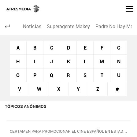
Noticias
Superagente Makey
Padre No Hay Más 
A
B
C
D
E
F
G
H
I
J
K
L
M
N
O
P
Q
R
S
T
U
V
W
X
Y
Z
#
TÓPICOS ANÓNIMOS
CERTAMEN PARA PROMOCIONAR EL CINE ESPAÑOL EN ESTADOS UNIDOS I DEL 20 AL 23 DE NOVIEMBRE