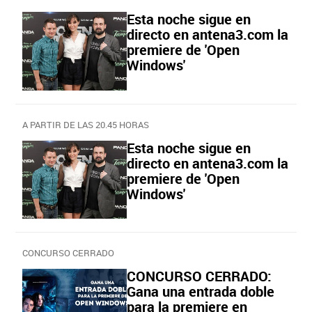
Esta noche sigue en
directo en antena3.com la
premiere de 'Open
Windows'
A PARTIR DE LAS 20.45 HORAS
Esta noche sigue en
directo en antena3.com la
premiere de 'Open
Windows'
CONCURSO CERRADO
CONCURSO CERRADO:
Gana una entrada doble
para la premiere en