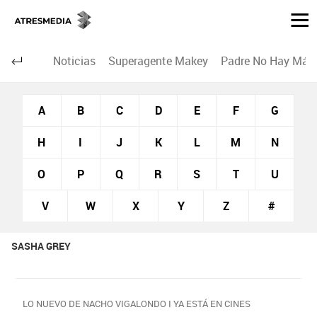
Noticias
Superagente Makey
Padre No Hay Más 
A
B
C
D
E
F
G
H
I
J
K
L
M
N
O
P
Q
R
S
T
U
V
W
X
Y
Z
#
SASHA GREY
LO NUEVO DE NACHO VIGALONDO I YA ESTÁ EN CINES