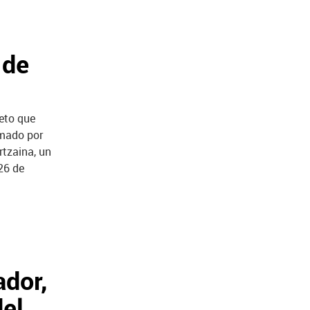
 de
eto que
rmado por
rtzaina, un
26 de
ador,
del