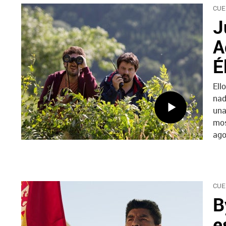
CUE
J
A
É
Ell
nad
una
mos
ago
CUE
B
e