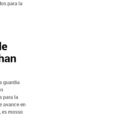
dos para la
de
 han
a guardia
un
s para la
te avance en
, es mosso