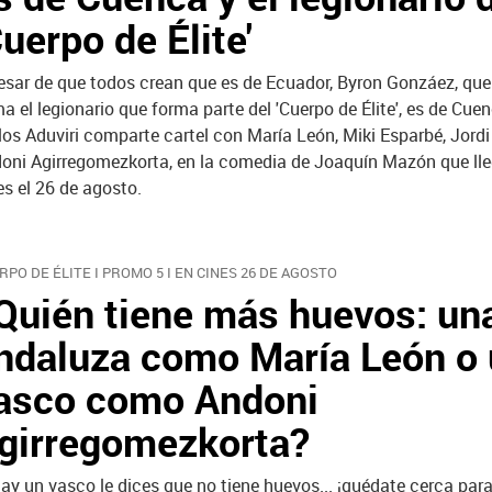
Cuerpo de Élite'
esar de que todos crean que es de Ecuador, Byron Gonzáez, que
ma el legionario que forma parte del 'Cuerpo de Élite', es de Cue
los Aduviri comparte cartel con
María León, Miki Esparbé, Jord
oni Agirregomezkorta, en la comedia de Joaquín Mazón que lle
es el 26 de agosto.
RPO DE ÉLITE I PROMO 5 I EN CINES 26 DE AGOSTO
Quién tiene más huevos: un
ndaluza como María León o
asco como Andoni
girregomezkorta?
hay un vasco le dices que no tiene huevos... ¡quédate cerca para