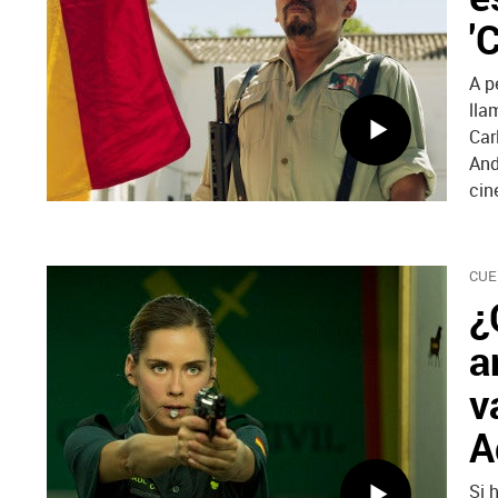
'
A p
lla
Car
And
cin
CUE
¿
a
v
A
Si 