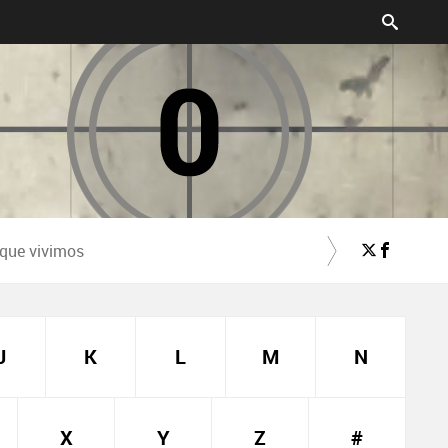
 que vivimos
J
K
L
M
N
X
Y
Z
#