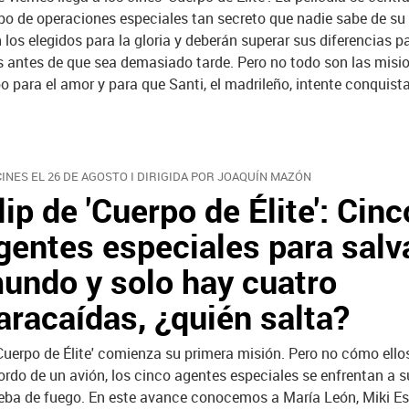
po de operaciones especiales tan secreto que nadie sabe de su 
 los elegidos para la gloria y deberán superar sus diferencias pa
s antes de que sea demasiado tarde. Pero no todo son las misi
para el amor y para que Santi, el madrileño, intente conquistar
CINES EL 26 DE AGOSTO I DIRIGIDA POR JOAQUÍN MAZÓN
lip de 'Cuerpo de Élite': Cinc
gentes especiales para salva
undo y solo hay cuatro
aracaídas, ¿quién salta?
'Cuerpo de Élite' comienza su primera misión. Pero no cómo ello
ordo de un avión, los cinco agentes especiales se enfrentan a s
eba de fuego. En este avance conocemos a María León, Miki Es