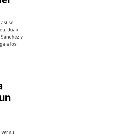
 así se
nca.
Juan
i Sánchez y
ga a los
a
 un
 ver su