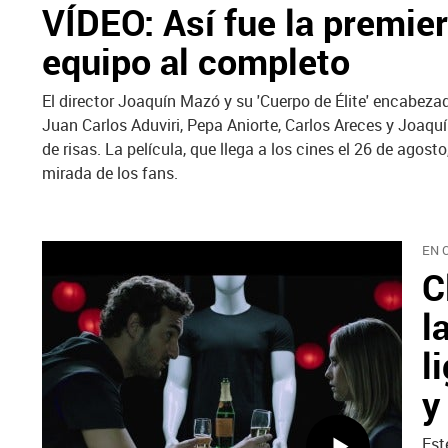
VÍDEO: Así fue la premier
equipo al completo
El director Joaquín Mazó y su 'Cuerpo de Élite' encabeza
Juan Carlos Aduviri, Pepa Aniorte, Carlos Areces y Joaqu
de risas. La película, que llega a los cines el 26 de agost
mirada de los fans.
EN 
C
l
l
y
Est