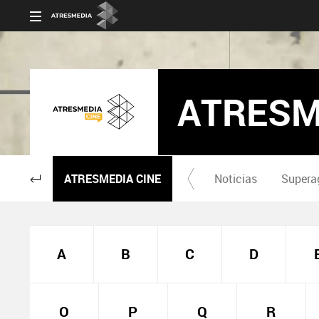
ATRESM
ATRESMEDIA CINE
Noticias
Supera
A
B
C
D
O
P
Q
R