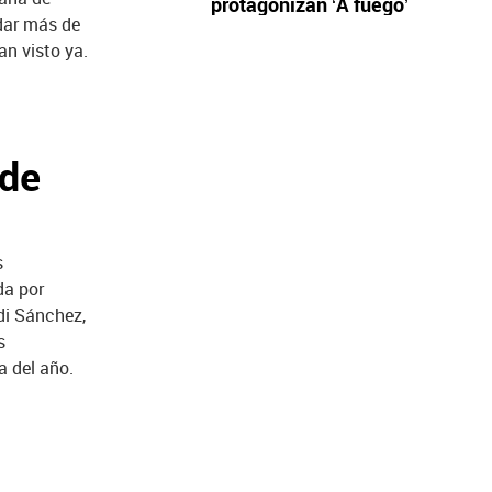
protagonizan ‘A fuego’
dar más de
an visto ya.
 de
s
da por
di Sánchez,
s
a del año.