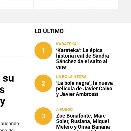
LO ÚLTIMO
KARATEKA
1
‘Karateka’: La épica
historia real de Sandra
Sánchez da el salto al
cine
n su
LA BOLA NEGRA
2
‘La bola negra’, la nueva
es
película de Javier Calvo
y Javier Ambrossi
 y
A FUEGO
3
Zoe Bonafonte, Marc
Soler, Ruslana, Miquel
recaudando
Melero y Omar Banana
mana de