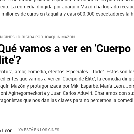
reno. La comedia dirigida por Joaquín Mazón ha logrado recau
s millones de euros en taquilla y casi 600.000 espectadores la h
EN CINES I DIRIGIDA POR JOAQUÍN MAZÓN
Qué vamos a ver en 'Cuerpo
lite'?
entura, amor, comedia, efectos especiales... todo". Estos son lo
redientes que vamos a ver en 'Cuerpo de Élite', la comedia dirigi
quín Mazón y protagonizada por Miki Esparbé, María León, Jor
oni Agirregomezkorta y Juan Carlos Aduviri. Charlamos con su
tagonistas que nos dan las claves para no perdernos la comedi
YA ESTÁ EN LOS CINES