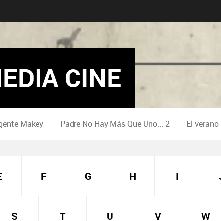
EDIA CINE
gente Makey
Padre No Hay Más Que Uno... 2
El verano
E
F
G
H
I
S
T
U
V
W