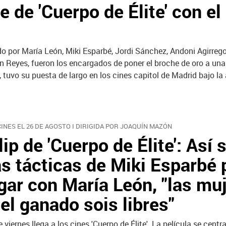
e de 'Cuerpo de Élite' con el
do por María León, Miki Esparbé, Jordi Sánchez, Andoni Agirre
ín Reyes, fueron los encargados de poner el broche de oro a una
o, tuvo su puesta de largo en los cines capitol de Madrid bajo la
CINES EL 26 DE AGOSTO I DIRIGIDA POR JOAQUÍN MAZÓN
lip de 'Cuerpo de Élite': Así 
as tácticas de Miki Esparbé 
igar con María León, "las mu
 el ganado sois libres"
e viernes llega a los cines 'Cuerpo de Élite'. La película se centr