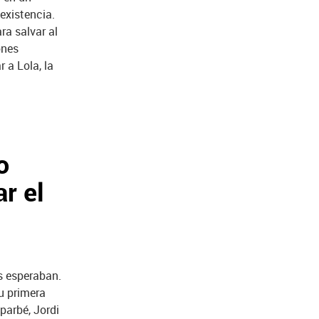
existencia.
ra salvar al
ones
 a Lola, la
o
r el
s esperaban.
u primera
parbé, Jordi