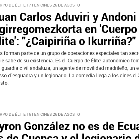
RPO DE ÉLITE I 7 I EN CINES 26 DE AGOSTO
uan Carlos Aduviri y Andoni
girregomezkorta en 'Cuerpo
lite': "¿Caipiriña o Ikurriña?"
os forman parte de un grupo de operaciones especiales tan secr
ie sabe de su existencia. Es el 'Cuerpo de Élite' autonómico fo
 guardia civil andaluza, un agente de movilidad madrileño, un e
so d´esquadra y un legionario. La comedia llega a los cines el 
sto.
RPO DE ÉLITE I 6 I EN CINES 26 DE AGOSTO
yron González no es de Ecu
s de Cuenca y el legionario 