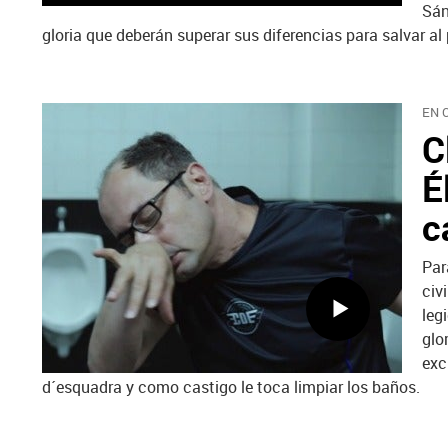
Sán
gloria que deberán superar sus diferencias para salvar al 
EN 
C
É
c
Par
civ
leg
glo
exc
d´esquadra y como castigo le toca limpiar los baños.