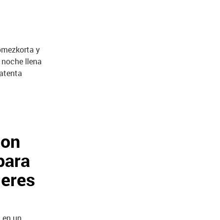
gomezkorta y
 noche llena
 atenta
son
para
jeres
a en un