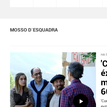
MOSSO D´ESQUADRA
HA 
'
é
m
6
'Cu
éxi