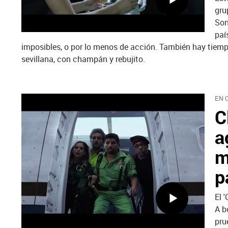
gru
Son
paí
imposibles, o por lo menos de acción. También hay tiempo 
sevillana, con champán y rebujito.
EN 
C
a
m
p
El 
A b
pru