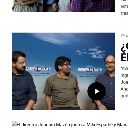
est
tre
YA 
¿
É
"Av
ing
Joa
And
pro