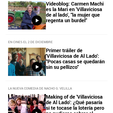
Videoblog: Carmen Machi
es la Mari en 'Villaviciosa
de al lado', "la mujer que
regenta un burdel"
EN CINES EL 2 DE DICIEMBRE
Primer tráiler de
'Villaviciosa de Al Lado':
"Pocas casas se quedarán
sin su pellizco"
LA NUEVA COMEDIA DE NACHO G. VELILLA
Making of de 'Villaviciosa
de Al Lado': ¿Qué pasaría
si te tocase la lotería pero