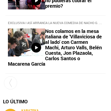
no pudieras cobrar el
premio?
EXCLUSIVA I ASÍ ARRANCA LA NUEVA COMEDIA DE NACHO G. VELILLA
Nos colamos en la mesa
italiana de 'Villaviciosa de
al lado' con Carmen
Machi, Arturo Valls, Belén
Cuesta, Jon Plazaola,
Carlos Santos o
Macarena García
LO ÚLTIMO
KARATEKA