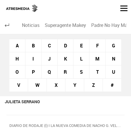
Noticias
Superagente Makey
Padre No Hay Más 
A
B
C
D
E
F
G
H
I
J
K
L
M
N
O
P
Q
R
S
T
U
V
W
X
Y
Z
#
JULIETA SERRANO
DIARIO DE RODAJE (I) I LA NUEVA COMEDIA DE NACHO G. VELILLA