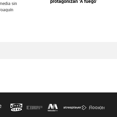
protagonizan ‘A fuego’
omedia sin
Joaquín