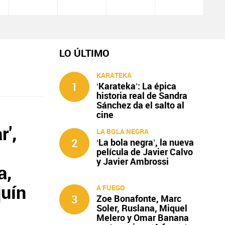
LO ÚLTIMO
KARATEKA
1
‘Karateka’: La épica
historia real de Sandra
Sánchez da el salto al
cine
r',
LA BOLA NEGRA
2
‘La bola negra’, la nueva
película de Javier Calvo
y Javier Ambrossi
a,
quín
A FUEGO
3
Zoe Bonafonte, Marc
Soler, Ruslana, Miquel
Melero y Omar Banana