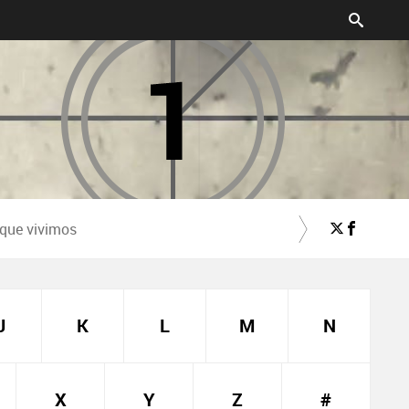
 que vivimos
J
K
L
M
N
X
Y
Z
#