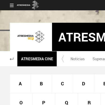
ATRESM
ATRESMEDIA CINE
Noticias
Supera
A
B
C
D
O
P
Q
R