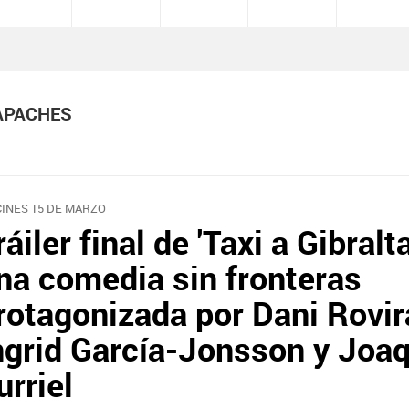
 APACHES
CINES 15 DE MARZO
ráiler final de 'Taxi a Gibralta
na comedia sin fronteras
rotagonizada por Dani Rovir
ngrid García-Jonsson y Joa
urriel