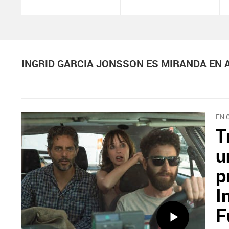
INGRID GARCIA JONSSON ES MIRANDA EN
EN 
T
u
p
I
F