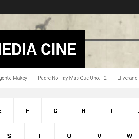
EDIA CINE
gente Makey
Padre No Hay Más Que Uno... 2
El verano
E
F
G
H
I
S
T
U
V
W