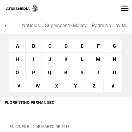
Noticias
Superagente Makey
Padre No Hay Más 
A
B
C
D
E
F
G
H
I
J
K
L
M
N
O
P
Q
R
S
T
U
V
W
X
Y
Z
#
FLORENTINO FERNANDEZ
EN CINES EL 2 DE MARZO DE 2018