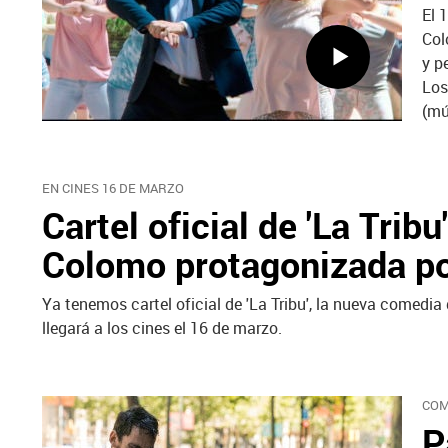
El 
Col
y p
Los
(mú
EN CINES 16 DE MARZO
Cartel oficial de 'La Tri
Colomo protagonizada p
Ya tenemos cartel oficial de 'La Tribu', la nueva come
llegará a los cines el 16 de marzo.
COM
P