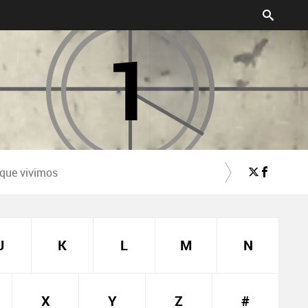
 que vivimos
J
K
L
M
N
X
Y
Z
#