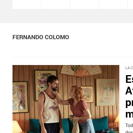
FERNANDO COLOMO
LA 
E
A
p
m
Tod
dos