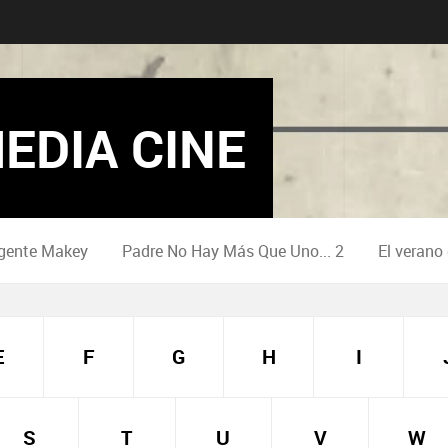
EDIA CINE
gente Makey
Padre No Hay Más Que Uno... 2
El verano
E
F
G
H
I
S
T
U
V
W