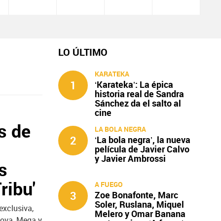
LO ÚLTIMO
KARATEKA
1
‘Karateka’: La épica
historia real de Sandra
Sánchez da el salto al
cine
s de
LA BOLA NEGRA
2
‘La bola negra’, la nueva
película de Javier Calvo
y Javier Ambrossi
s
ribu'
A FUEGO
3
Zoe Bonafonte, Marc
Soler, Ruslana, Miquel
exclusiva,
Melero y Omar Banana
Nova, Mega y