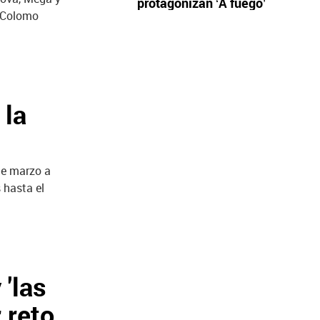
protagonizan ‘A fuego’
o Colomo
 la
de marzo a
 hasta el
 'las
 reto