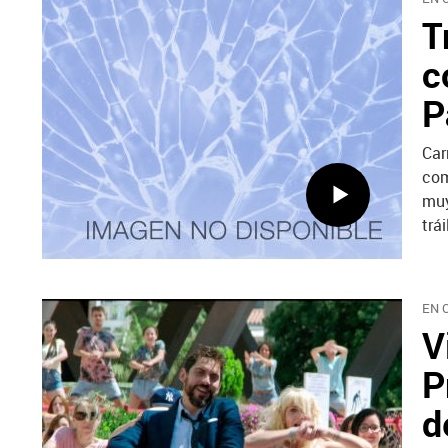
T
c
P
Car
com
muy
trá
EN 
V
P
d