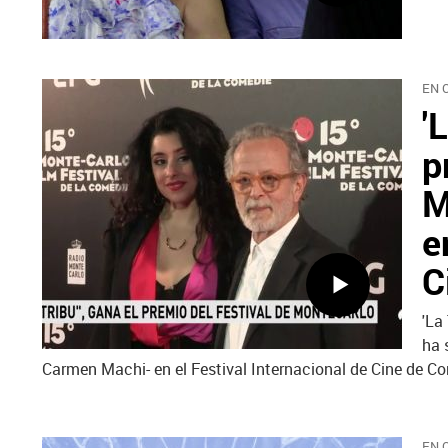
EN 
'
p
M
e
C
'La
ha 
Carmen Machi- en el Festival Internacional de Cine de C
EN 