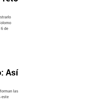
strarlo
 Colomo
16 de
: Así
 forman las
s este