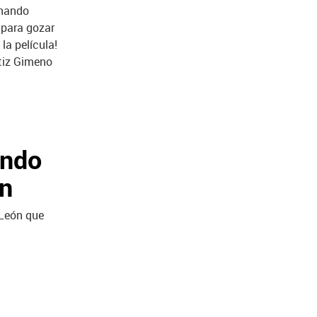
rnando
 para gozar
 la película!
rtiz Gimeno
ando
ón
 León que