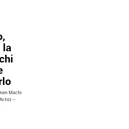
o,
 la
chi
e
rlo
rmen Machi
Actriz –
.