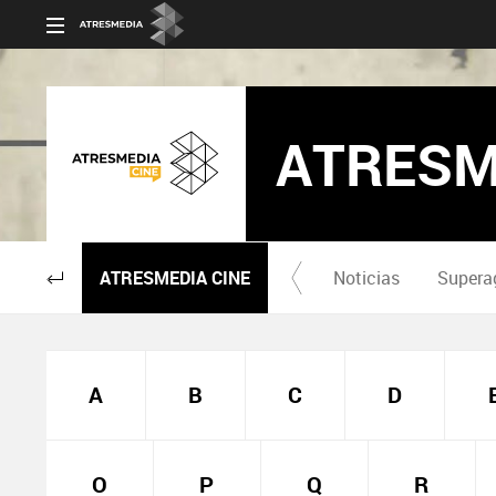
ATRESM
ATRESMEDIA CINE
Noticias
Supera
A
B
C
D
O
P
Q
R