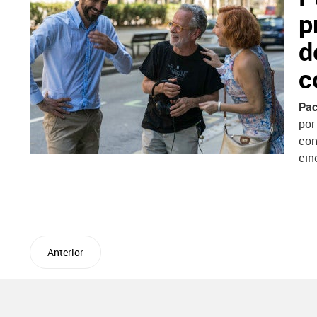
p
d
c
Pac
por
con
cin
Anterior