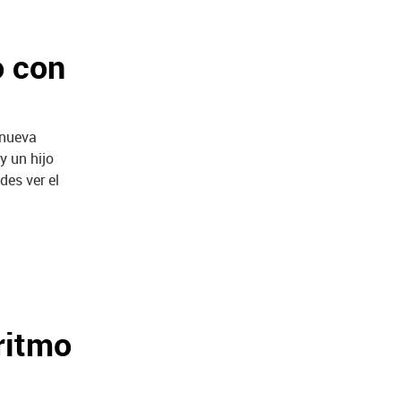
o con
 nueva
y un hijo
des ver el
 ritmo