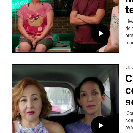
t
Lle
del
pro
mar
EN 
C
c
s
¡Co
com
ava