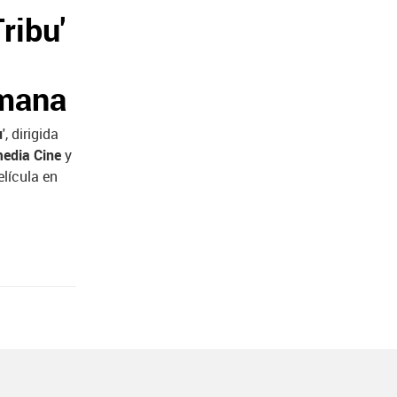
ribu'
emana
u
', dirigida
edia Cine
y
elícula en