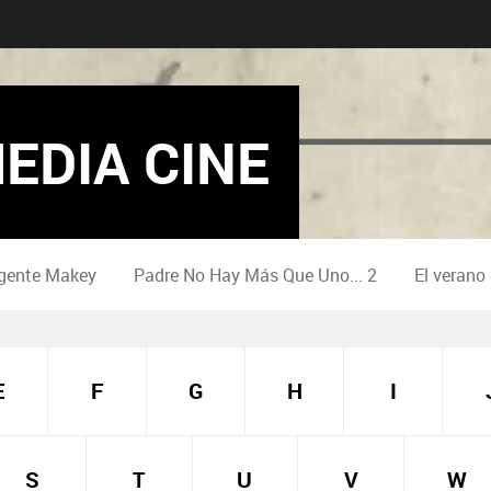
EDIA CINE
gente Makey
Padre No Hay Más Que Uno... 2
El verano
E
F
G
H
I
S
T
U
V
W