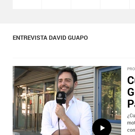
ENTREVISTA DAVID GUAPO
PRO
C
G
P
¿Cu
mot
con