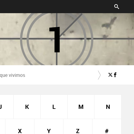
 que vivimos
J
K
L
M
N
X
Y
Z
#