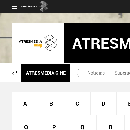
ATRESM
ATRESMEDIA CINE
Noticias
Supera
A
B
C
D
O
P
Q
R