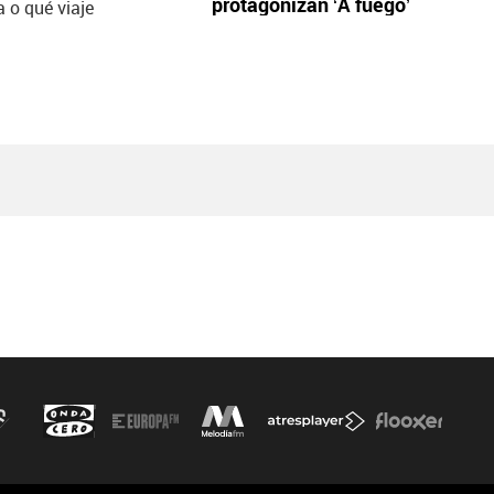
protagonizan ‘A fuego’
a o qué viaje