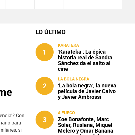
LO ÚLTIMO
KARATEKA
1
‘Karateka’: La épica
historia real de Sandra
Sánchez da el salto al
cine
LA BOLA NEGRA
2
‘La bola negra’, la nueva
ame
película de Javier Calvo
y Javier Ambrossi
A FUEGO
encia'? Con
3
Zoe Bonafonte, Marc
nario para
Soler, Ruslana, Miquel
iliares, si
Melero y Omar Banana