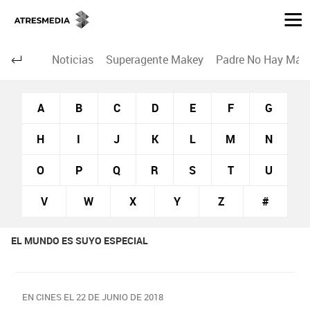
Noticias
Superagente Makey
Padre No Hay Más 
A
B
C
D
E
F
G
H
I
J
K
L
M
N
O
P
Q
R
S
T
U
V
W
X
Y
Z
#
EL MUNDO ES SUYO ESPECIAL
EN CINES EL 22 DE JUNIO DE 2018