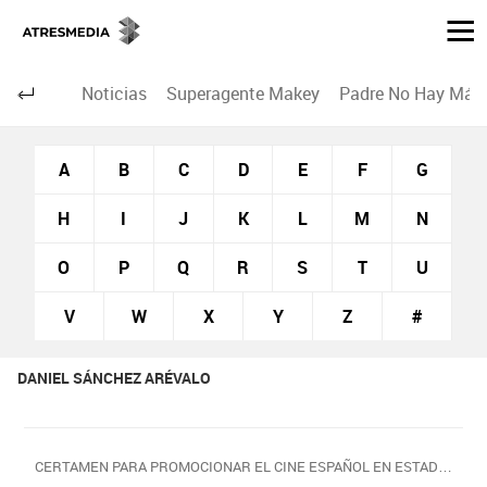
Noticias
Superagente Makey
Padre No Hay Más 
A
B
C
D
E
F
G
H
I
J
K
L
M
N
O
P
Q
R
S
T
U
V
W
X
Y
Z
#
DANIEL SÁNCHEZ ARÉVALO
CERTAMEN PARA PROMOCIONAR EL CINE ESPAÑOL EN ESTADOS UNIDOS I DEL 20 AL 23 DE NOVIEMBRE