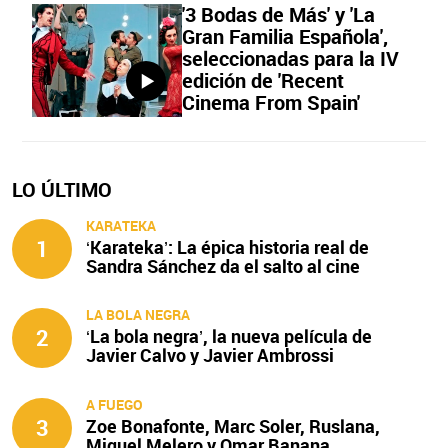
'3 Bodas de Más' y 'La
Gran Familia Española',
seleccionadas para la IV
edición de 'Recent
Cinema From Spain'
LO ÚLTIMO
KARATEKA
1
‘Karateka’: La épica historia real de
Sandra Sánchez da el salto al cine
LA BOLA NEGRA
2
‘La bola negra’, la nueva película de
Javier Calvo y Javier Ambrossi
A FUEGO
3
Zoe Bonafonte, Marc Soler, Ruslana,
Miquel Melero y Omar Banana