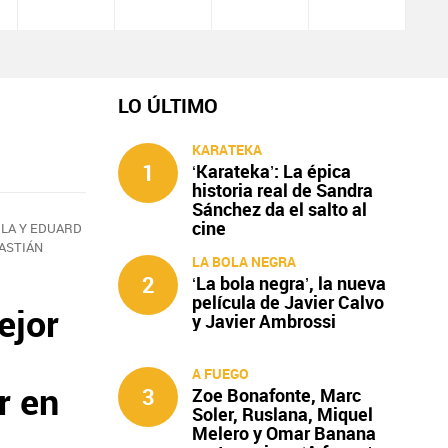
LO ÚLTIMO
KARATEKA
1
‘Karateka’: La épica
historia real de Sandra
Sánchez da el salto al
cine
ULA Y EDUARD
ASTIÁN
LA BOLA NEGRA
2
‘La bola negra’, la nueva
película de Javier Calvo
ejor
y Javier Ambrossi
A FUEGO
r en
3
Zoe Bonafonte, Marc
Soler, Ruslana, Miquel
Melero y Omar Banana