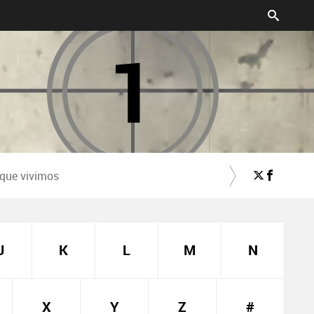
 que vivimos
J
K
L
M
N
X
Y
Z
#