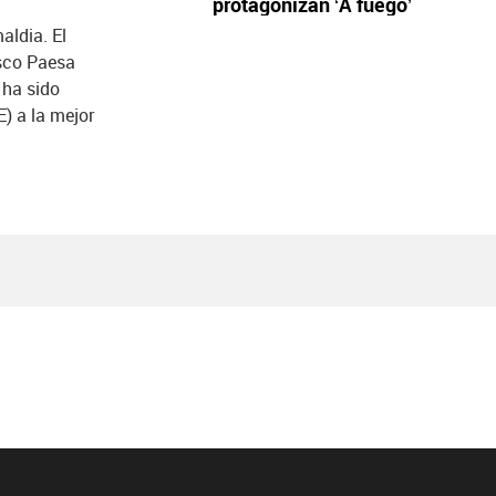
protagonizan ‘A fuego’
aldia. El
isco Paesa
 ha sido
) a la mejor