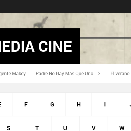
EDIA CINE
gente Makey
Padre No Hay Más Que Uno... 2
El verano
E
F
G
H
I
S
T
U
V
W