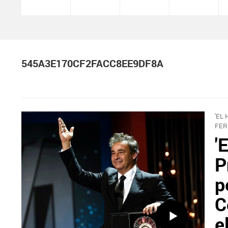
545A3E170CF2FACC8EE9DF8A
'EL
FER
'
P
p
C
e