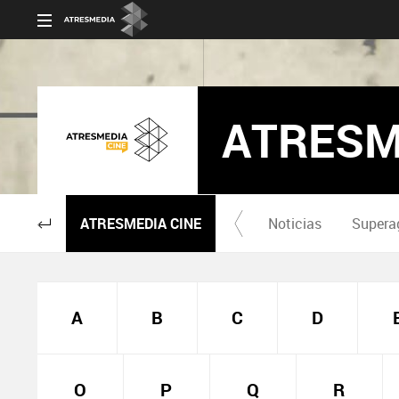
ATRESM
ATRESMEDIA CINE
Noticias
Supera
A
B
C
D
O
P
Q
R