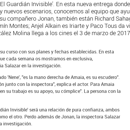
 'El Guardián Invisible'. En esta nueva entrega do
y nuevos escenarios, conocemos al equipo que ayu
 su compañero Jonan, también están Richard Sahag
mín Montes; Anjel Alkain es Iriarte y Paco Tous da v
ález Molina llega a los cines el 3 de marzo de 2017
úa su curso con sus planes y fechas establecidas. En esta
e que cada semana os mostramos en exclusiva,
 Salazar en la investigación.
ado 'Nene', "es la mano derecha de Amaia, es su escudero".
ión junto con la inspectora", explica el actor. Para Amaia
n en su trabajo es su apoyo, su cómplice". La persona con la
dián Invisible' será una relación de pura confianza, ambos
omo el otro. Perdo además de Jonan, la inspectora Salazar
a investigación.