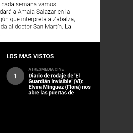
nde cada semana vamos
dará a Amaia Salazar en la
ún que interpreta a Zabalza;
ida al doctor San Martín. La
.
LOS MAS VISTOS
ATRESMEDIA CINE
1
Diario de rodaje de 'El
Guardián Invisible' (VI):
Elvira Mínguez (Flora) nos
abre las puertas de
"Mantecadas Salazar"