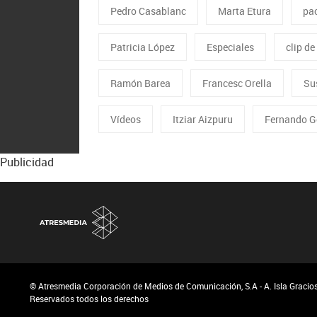
Pedro Casablanc
Marta Etura
pa
Patricia López
Especiales
clip de
Ramón Barea
Francesc Orella
Su
Vídeos
Itziar Aizpuru
Fernando G
Publicidad
© Atresmedia Corporación de Medios de Comunicación, S.A - A. Isla Graciosa
Reservados todos los derechos