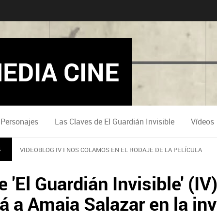
EDIA CINE
Personajes
Las Claves de El Guardián Invisible
Vídeos
S
VIDEOBLOG IV I NOS COLAMOS EN EL RODAJE DE LA PELÍCULA
e 'El Guardián Invisible' (I
á a Amaia Salazar en la in