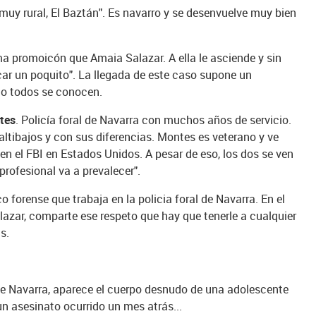
 muy rural, El Baztán". Es navarro y se desenvuelve muy bien
a promoicón que Amaia Salazar. A ella le asciende y sin
scar un poquito". La llegada de este caso supone un
lo todos se conocen.
ntes
. Policía foral de Navarra con muchos años de servicio.
altibajos y con sus diferencias. Montes es veterano y ve
n el FBI en Estados Unidos. A pesar de eso, los dos se ven
profesional va a prevalecer".
co forense que trabaja en la policia foral de Navarra. En el
azar, comparte ese respeto que hay que tenerle a cualquier
s.
 de Navarra, aparece el cuerpo desnudo de una adolescente
n asesinato ocurrido un mes atrás...