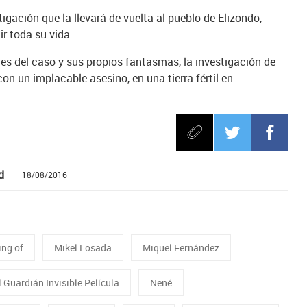
igación que la llevará de vuelta al pueblo de Elizondo,
ir toda su vida.
s del caso y sus propios fantasmas, la investigación de
on un implacable asesino, en una tierra fértil en
d
| 18/08/2016
ng of
Mikel Losada
Miquel Fernández
l Guardián Invisible Película
Nené