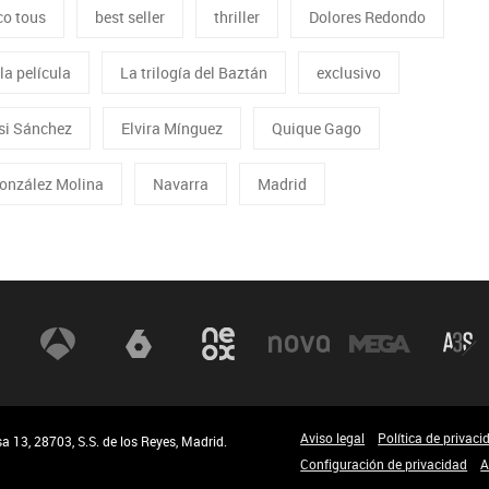
co tous
best seller
thriller
Dolores Redondo
 la película
La trilogía del Baztán
exclusivo
si Sánchez
Elvira Mínguez
Quique Gago
onzález Molina
Navarra
Madrid
Aviso legal
Política de privaci
 13, 28703, S.S. de los Reyes, Madrid.
Configuración de privacidad
A