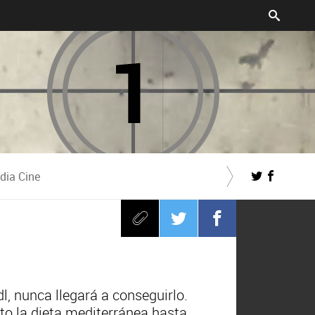
dia Cine
dl, nunca llegará a conseguirlo.
to la dieta mediterránea hasta