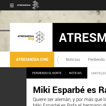
ATRESM
ATRESMEDIA CINE
Noticias
Perdiendo 
PERDIENDO EL NORTE
NOTICIAS
CARTELES 
Miki Esparbé es Ra
Quiere ser alemán, y por más que lo 
Miki Esparbé es Rafa el hermano de