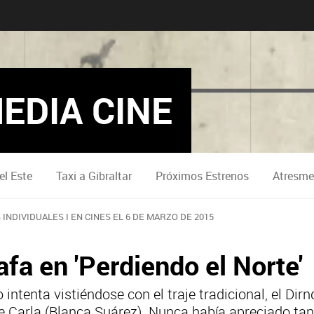
EDIA CINE
el Este
Taxi a Gibraltar
Próximos Estrenos
Atresme
INDIVIDUALES I EN CINES EL 6 DE MARZO DE 2015
fa en 'Perdiendo el Norte'
intenta vistiéndose con el traje tradicional, el Dirn
 Carla (Blanca Suárez). Nunca había apreciado tan