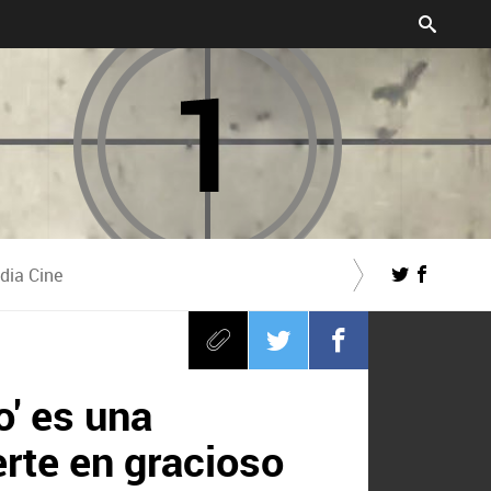
dia Cine
' es una
erte en gracioso