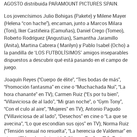
AGOSTO distribuida PARAMOUNT PICTURES SPAIN.
Los jovencísimos Julio Bohigas (Pakete) y Milene Mayer
(Helena “con hache”), encarnan, junto a Marcos Milara
(Toni), Iker Castiñeira (Camuñas), Daniel Crego (Tomeo),
Roberto Rodríguez (Angustias), Samantha Jaramillo
(Anita), Martina Cabrera ( Marilyn) y Pablo Isabel (Ocho) a
la pandilla de ‘LOS FUTBOLÍSIMOS’ amigos inseparables
dispuestos a descubrir qué está pasando en el campo de
juego.
Joaquín Reyes (“Cuerpo de élite”, “Tres bodas de más”,
“Promoción fantasma” en cine o “Muchachada Nui”, “La
hora chanante” en TV); Carmen Ruiz (“Es por tu bien”,
“Villaviciosa de al lado”, “Mi gran noche”, o “Gym Tony”,
“Con el culo al aire”, “Mujeres” en TV); Antonio Pagudo
(“Villaviciosa de al lado”, “Desechos” en cine o “La que se
avecina”, “Lo que escondían sus ojos” en TV); Norma Ruiz
(“Tensión sexual no resuelta”, “La herencia de Valdemar” en