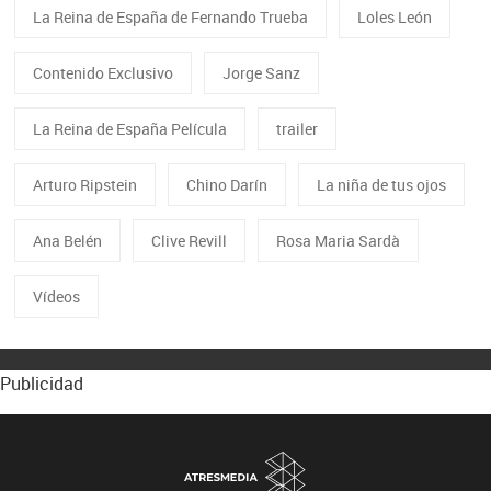
La Reina de España de Fernando Trueba
Loles León
Contenido Exclusivo
Jorge Sanz
La Reina de España Película
trailer
Arturo Ripstein
Chino Darín
La niña de tus ojos
Ana Belén
Clive Revill
Rosa Maria Sardà
Vídeos
Publicidad