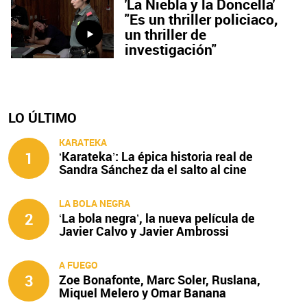
'La Niebla y la Doncella'
"Es un thriller policiaco,
un thriller de
investigación"
LO ÚLTIMO
KARATEKA
1
‘Karateka’: La épica historia real de
Sandra Sánchez da el salto al cine
LA BOLA NEGRA
2
‘La bola negra’, la nueva película de
Javier Calvo y Javier Ambrossi
A FUEGO
3
Zoe Bonafonte, Marc Soler, Ruslana,
Miquel Melero y Omar Banana
protagonizan ‘A fuego’