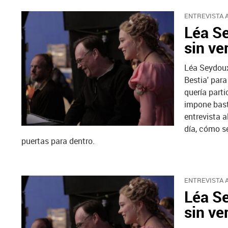
ENTREVISTA A
Léa S
sin ve
Léa Seydoux 
Bestia' para
quería part
impone bast
entrevista 
día, cómo se
puertas para dentro.
ENTREVISTA A
Léa S
sin ve