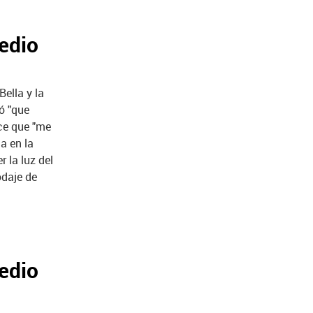
edio
ella y la
só "que
oce que "me
a en la
 la luz del
odaje de
edio