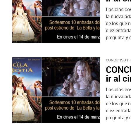
Los clásico
la nueva ad
de los que n
diez entrad
pregunta y d
CONCURSO I 
CONCU
ir al c
Los clásico
la nueva ad
de los que n
diez entrad
pregunta y d