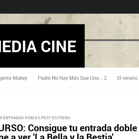
EDIA CINE
gente Makey
Padre No Hay Más Que Uno... 2
El verano
10 ENTRADAS DOBLES POST ESTRENO
RSO: Consigue tu entrada doble
ine a ver 'La Bella y la Bestia'