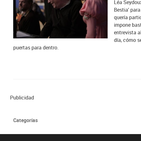
Léa Seydoux 
Bestia' para
quería part
impone bast
entrevista 
día, cómo se
puertas para dentro.
Publicidad
Categorías