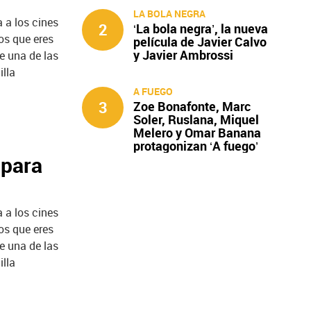
LA BOLA NEGRA
 a los cines
2
‘La bola negra’, la nueva
os que eres
película de Javier Calvo
y Javier Ambrossi
ue una de las
illa
A FUEGO
3
Zoe Bonafonte, Marc
Soler, Ruslana, Miquel
Melero y Omar Banana
protagonizan ‘A fuego’
 para
 a los cines
os que eres
ue una de las
illa