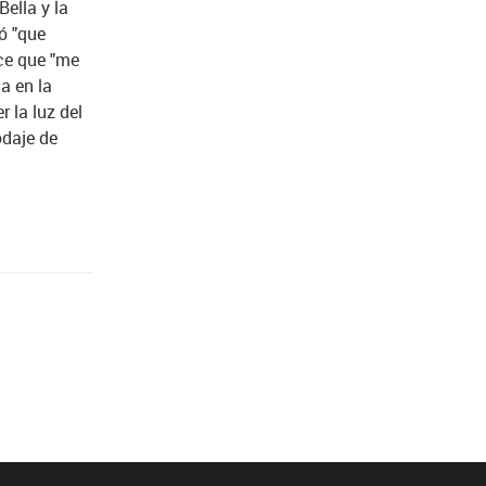
ella y la
só "que
oce que "me
a en la
 la luz del
odaje de