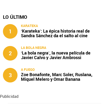
LO ÚLTIMO
KARATEKA
1
‘Karateka’: La épica historia real de
Sandra Sánchez da el salto al cine
LA BOLA NEGRA
2
‘La bola negra’, la nueva película de
Javier Calvo y Javier Ambrossi
A FUEGO
3
Zoe Bonafonte, Marc Soler, Ruslana,
Miquel Melero y Omar Banana
protagonizan ‘A fuego’
Publicidad