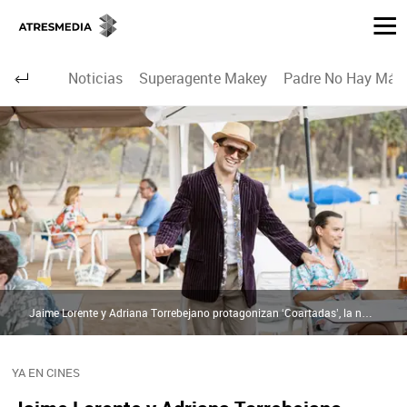
Noticias
Superagente Makey
Padre No Hay Más 
Jaime Lorente y Adriana Torrebejano protagonizan ‘Coartadas’, la nueva película de Martín Cuervo | Atresmedia Cine
YA EN CINES