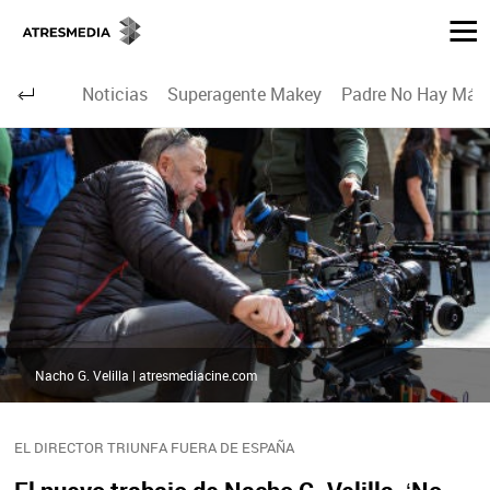
Noticias
Superagente Makey
Padre No Hay Más 
Nacho G. Velilla | atresmediacine.com
EL DIRECTOR TRIUNFA FUERA DE ESPAÑA